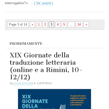
interrogativo?». …
[ Va' avanti ]
Page 3 of 14
«
1
2
3
4
5
…
14
»
PROSSIMAMENTE
XIX Giornate della
traduzione letteraria
(online e a Rimini, 10-
12/12)
by
Giulia Grimoldi
•
11/09/2021