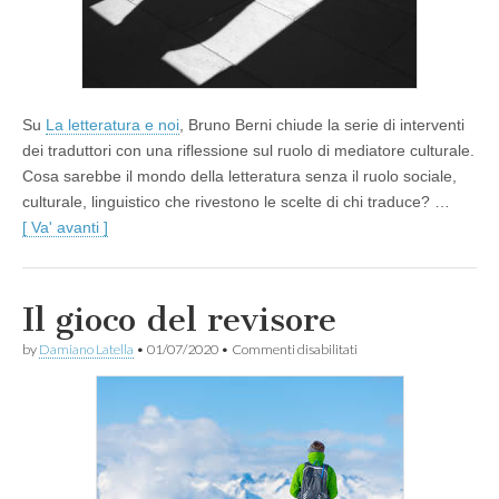
Su
La letteratura e noi
, Bruno Berni chiude la serie di interventi
dei traduttori con una riflessione sul ruolo di mediatore culturale.
Cosa sarebbe il mondo della letteratura senza il ruolo sociale,
culturale, linguistico che rivestono le scelte di chi traduce? …
[ Va' avanti ]
Il gioco del revisore
su
by
Damiano Latella
•
01/07/2020
•
Commenti disabilitati
Il
gioco
del
revisore