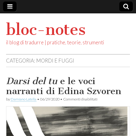
bloc-notes
il blog di tradurre | pratiche, teorie, strumenti
CATEGORIA: MORDI E FUGGI
Darsi del tu
e le voci
narranti di Edina Szvoren
su
by
Damiano Latella
•
06/29/2020
•
Commenti disabilitati
D
a
r
s
i
d
e