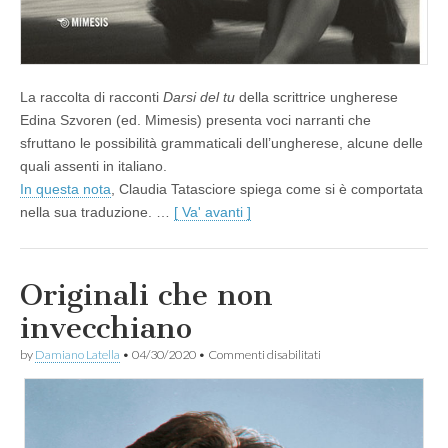
La raccolta di racconti
Darsi del tu
della scrittrice ungherese
Edina Szvoren (ed. Mimesis) presenta voci narranti che
sfruttano le possibilità grammaticali dell’ungherese, alcune delle
quali assenti in italiano.
In questa nota
, Claudia Tatasciore spiega come si è comportata
nella sua traduzione. …
[ Va' avanti ]
Originali che non
invecchiano
su
by
Damiano Latella
•
04/30/2020
•
Commenti disabilitati
Originali
che
non
invecchiano