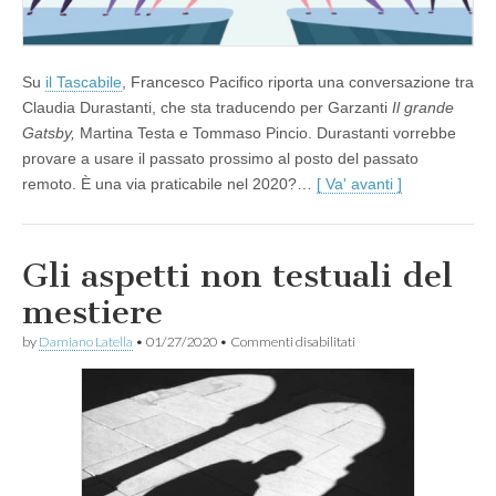
Su
il Tascabile
, Francesco Pacifico riporta una conversazione tra
Claudia Durastanti, che sta traducendo per Garzanti
Il grande
Gatsby,
Martina Testa e Tommaso Pincio. Durastanti vorrebbe
provare a usare il passato prossimo al posto del passato
remoto. È una via praticabile nel 2020?…
[ Va' avanti ]
Gli aspetti non testuali del
mestiere
su
by
Damiano Latella
•
01/27/2020
•
Commenti disabilitati
Gli
aspetti
non
testuali
del
mestiere