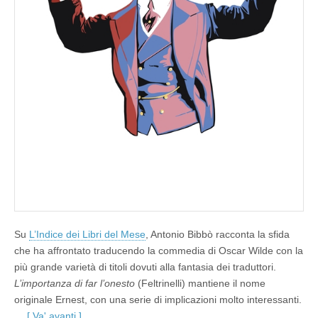
a
r
l
’
o
n
e
s
t
o
di
Oscar
Wilde
Su
L’Indice dei Libri del Mese
, Antonio Bibbò racconta la sfida
che ha affrontato traducendo la commedia di Oscar Wilde con la
più grande varietà di titoli dovuti alla fantasia dei traduttori.
L’importanza di far l’onesto
(Feltrinelli) mantiene il nome
originale Ernest, con una serie di implicazioni molto interessanti.
…
[ Va' avanti ]