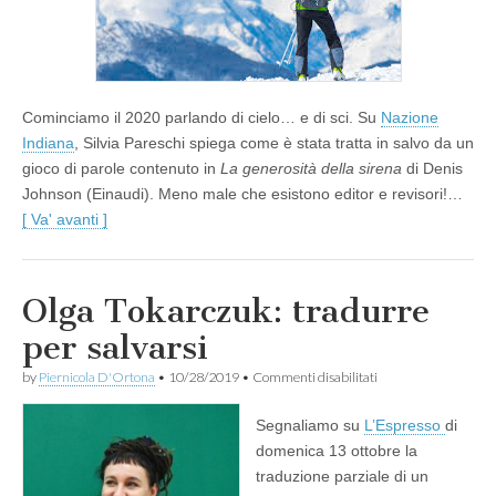
Cominciamo il 2020 parlando di cielo… e di sci. Su
Nazione
Indiana
, Silvia Pareschi spiega come è stata tratta in salvo da un
gioco di parole contenuto in
La generosità della sirena
di Denis
Johnson (Einaudi). Meno male che esistono editor e revisori!…
[ Va' avanti ]
Olga Tokarczuk: tradurre
per salvarsi
su
by
Piernicola D'Ortona
•
10/28/2019
•
Commenti disabilitati
Olga
Tokarczuk:
Segnaliamo su
L’Espresso
di
tradurre
per
domenica 13 ottobre la
salvarsi
traduzione parziale di un