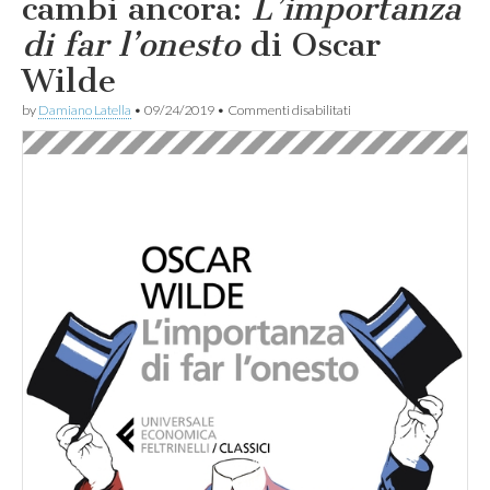
cambi ancora:
L’importanza
di far l’onesto
di Oscar
Wilde
su
by
Damiano Latella
•
09/24/2019
•
Commenti disabilitati
Sperando
che
il
titolo
cambi
ancora:
L
’
i
m
p
o
r
t
a
n
z
a
d
i
f