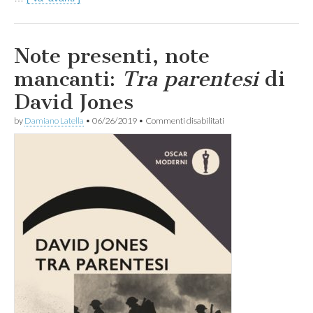
Note presenti, note
mancanti:
Tra parentesi
di
David Jones
su
by
Damiano Latella
•
06/26/2019
•
Commenti disabilitati
Note
presenti,
note
mancanti:
T
r
a
p
a
r
e
n
t
e
s
i
di