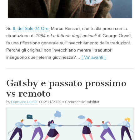
Su
IL del Sole 24 Ore
, Marco Rossari, che è alle prese con la
ritraduzione di
1984
e
La fattoria degli animali
di George Orwell,
fa una riflessione generale sull’invecchiamento delle traduzioni.
Perché gli originali non invecchiano mentre i traduttori
inseguono quell’eterna giovinezza?…
[ Va' avanti ]
Gatsby e passato prossimo
vs remoto
su
by
Damiano Latella
•
02/11/2020
•
Commenti disabilitati
Gatsby
e
passato
prossimo
vs
remoto