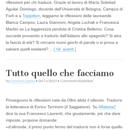
riflessioni per chi traduce. Grazie al lavoro di María Soledad
Aguilar Domingo, docente dell’Università di Bologna, Campus di
Forlì e a
Topipittori
, leggiamo le riflessioni delle laureande
Blanca Campos, Laura Giannoni, Angela Luchak e Francesca
Martini su
La leggerezza perduta
di Cristina Bellemo. Cosa
succede provando a tradurlo dall’italiano allo spagnolo? Si alza
la fascia di età? Si cercano nuovi giochi di parole o si prova a
salvare quelli esistenti?…
[ Va' avanti ]
Tutto quello che facciamo
su
by
Damiano Latella
•
06/11/2019
•
Commenti disabilitati
Tutto
quello
che
facciamo
Proseguono le riflessioni nate da
Oltre abita il silenzio. Tradurre
la letteratura
di Enrico Terrinoni (il Saggiatore). Su
Alfabeta2
dice la sua Francesco Laurenti, che giustamente, più che dare
risposte, propone domande:
«d’altronde, il primo punto fermo del tradurre non è forse quello