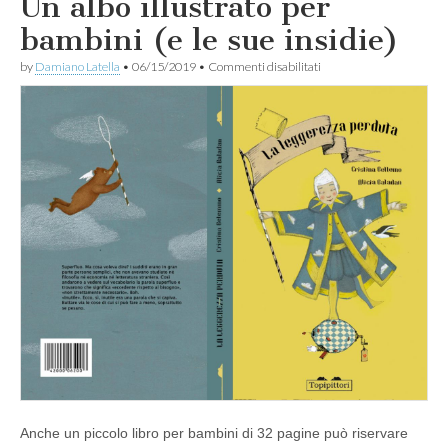
Un albo illustrato per
bambini (e le sue insidie)
su
by
Damiano Latella
•
06/15/2019
•
Commenti disabilitati
Un
albo
illustrato
per
bambini
(e
le
sue
insidie)
Anche un piccolo libro per bambini di 32 pagine può riservare