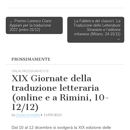
Post
← Premio Lorenzo Claris
La Fabbrica dei classici. La
Appiani per la traduzione
Traduzione delle Letterature
navigation
2022 (entro 31/12)
Straniere e l’editoria
milanese (Milano, 24-15/11)
→
PROSSIMAMENTE
ITALIA
,
PROSSIMAMENTE
XIX Giornate della
traduzione letteraria
(online e a Rimini, 10-
12/12)
by
Giulia Grimoldi
•
11/09/2021
Dal 10 al 12 dicembre si svolgerà la XIX edizione delle