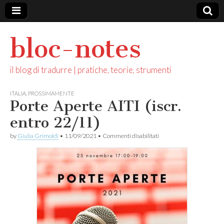
bloc-notes
il blog di tradurre | pratiche, teorie, strumenti
ITALIA
,
PROSSIMAMENTE
Porte Aperte AITI (iscr.
entro 22/11)
su
by
Giulia Grimoldi
•
11/09/2021
•
Commenti disabilitati
Porte
Aperte
AITI
(iscr.
entro
22/11)