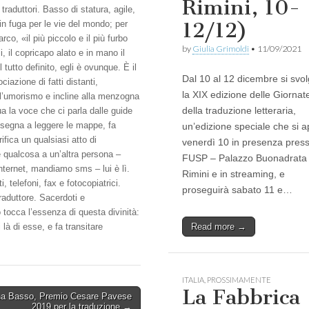
Rimini, 10-
 traduttori. Basso di statura, agile,
12/12)
 in fuga per le vie del mondo; per
arco, «il più piccolo e il più furbo
by
Giulia Grimoldi
•
11/09/2021
i, il copricapo alato e in mano il
tutto definito, egli è ovunque. È il
Dal 10 al 12 dicembre si svo
ociazione di fatti distanti,
la XIX edizione delle Giornat
ell’umorismo e incline alla menzogna
della traduzione letteraria,
a la voce che ci parla dalle guide
insegna a leggere le mappe, fa
un’edizione speciale che si a
ifica un qualsiasi atto di
venerdì 10 in presenza presso
qualcosa a un’altra persona –
FUSP – Palazzo Buonadrata
nternet, mandiamo sms – lui è lì.
Rimini e in streaming, e
telefoni, fax e fotocopiatrici.
proseguirà sabato 11 e…
raduttore. Sacerdoti e
o tocca l’essenza di questa divinità:
Read more →
là di esse, e fa transitare
ITALIA
,
PROSSIMAMENTE
La Fabbrica
a Basso, Premio Cesare Pavese
2019 per la traduzione →