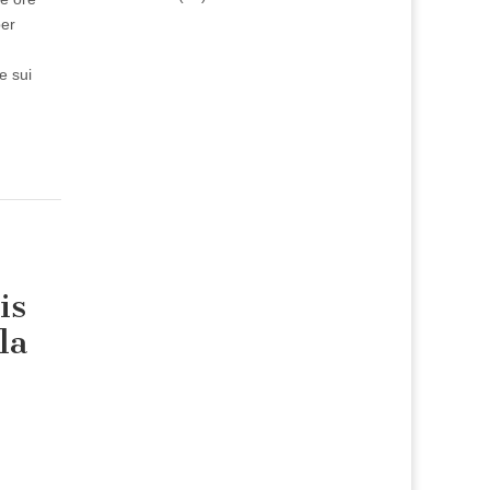
per
e sui
is
la