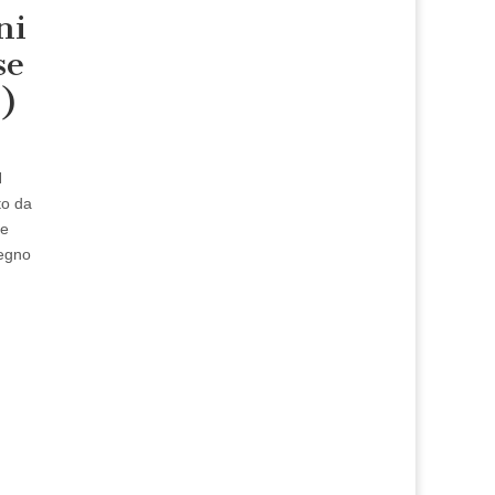
ni
se
1)
N
to da
re
Regno