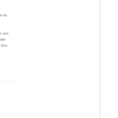
to fa
me con
vato
 loro