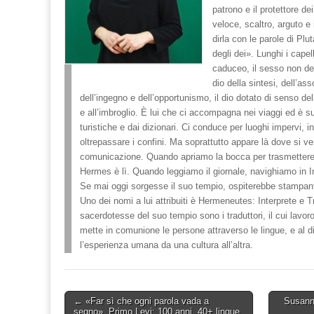
patrono e il protettore dei
veloce, scaltro, arguto e
dirla con le parole di Plut
degli dei». Lunghi i capell
caduceo, il sesso non del 
dio della sintesi, dell’ass
dell’ingegno e dell’opportunismo, il dio dotato di senso d
e all’imbroglio. È lui che ci accompagna nei viaggi ed è su
turistiche e dai dizionari. Ci conduce per luoghi impervi, 
oltrepassare i confini. Ma soprattutto appare là dove si ver
comunicazione. Quando apriamo la bocca per trasmettere 
Hermes è lì. Quando leggiamo il giornale, navighiamo in I
Se mai oggi sorgesse il suo tempio, ospiterebbe stampanti, 
Uno dei nomi a lui attribuiti è Hermeneutes: Interprete e T
sacerdotesse del suo tempio sono i traduttori, il cui lavor
mette in comunione le persone attraverso le lingue, e al di 
l’esperienza umana da una cultura all’altra.
Post
← «Far sì che ogni parola vada a
Susann
segno». Primo Levi: 100 anni, 40+ lingue,