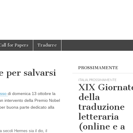
Call for Papers
Tradurre
PROSSIMAMENTE
 per salvarsi
ITALIA
,
PROSSIMAMENTE
XIX Giornat
zuk:
esso
di domenica 13 ottobre la
della
re
 un intervento della Premio Nobel
traduzione
i
er buona parte dedicato alla
letteraria
(online e a
 secoli Hermes sia il dio, il