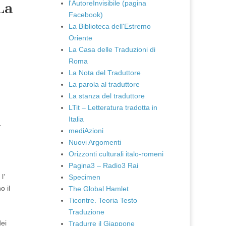
l'AutoreInvisibile (pagina
La
Facebook)
La Biblioteca dell'Estremo
Oriente
La Casa delle Traduzioni di
Roma
La Nota del Traduttore
La parola al traduttore
La stanza del traduttore
LTit – Letteratura tradotta in
Italia
-
mediAzioni
Nuovi Argomenti
Orizzonti culturali italo-romeni
Pagina3 – Radio3 Rai
l’
Specimen
o il
The Global Hamlet
Ticontre. Teoria Testo
Traduzione
dei
Tradurre il Giappone