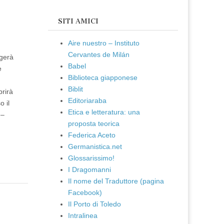
SITI AMICI
Aire nuestro – Instituto
Cervantes de Milán
lgerà
Babel
e
Biblioteca giapponese
Biblit
prirà
Editoriaraba
 il
Etica e letteratura: una
 –
proposta teorica
Federica Aceto
Germanistica.net
Glossarissimo!
I Dragomanni
Il nome del Traduttore (pagina
Facebook)
Il Porto di Toledo
Intralinea