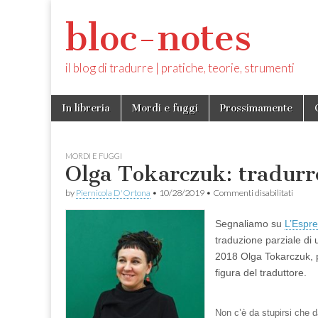
bloc-notes
il blog di tradurre | pratiche, teorie, strumenti
Skip
Main
In libreria
Mordi e fuggi
Prossimamente
to
menu
content
MORDI E FUGGI
Olga Tokarczuk: tradurre
su
by
Piernicola D'Ortona
•
10/28/2019
•
Commenti disabilitati
Olga
Tokarc
Segnaliamo su
L’Espr
tradur
per
traduzione parziale di
salvars
2018 Olga Tokarczuk, p
figura del traduttore.
Non c’è da stupirsi che da