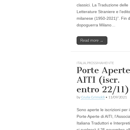
classici. La Traduzione delle
Letterature Straniere e l’edito
milanese (1950-2021)”. Fin d
dopoguerra Milano…
Read more →
ITALIA
,
PROSSIMAMENTE
Porte Apert
AITI (iscr.
entro 22/11)
by
Giulia Grimoldi
•
11/09/2021
Sono aperte le iscrizioni per i
Porte Aperte di AITI, l’Associ
Italiana Traduttori e Interpret
si svolgerà il 25 novembre al