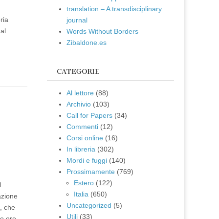
translation – A transdisciplinary
ria
journal
al
Words Without Borders
Zibaldone.es
CATEGORIE
Al lettore
(88)
Archivio
(103)
e
Call for Papers
(34)
Commenti
(12)
Corsi online
(16)
In libreria
(302)
Mordi e fuggi
(140)
Prossimamente
(769)
Estero
(122)
l
Italia
(650)
azione
Uncategorized
(5)
i, che
Utili
(33)
le ore