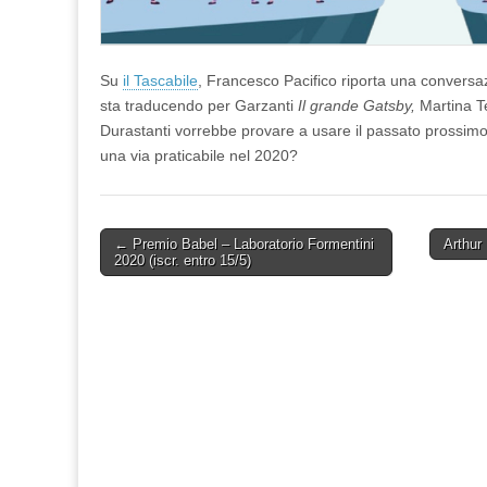
Su
il Tascabile
, Francesco Pacifico riporta una conversa
sta traducendo per Garzanti
Il grande Gatsby,
Martina T
Durastanti vorrebbe provare a usare il passato prossimo
una via praticabile nel 2020?
Post
← Premio Babel – Laboratorio Formentini
Arthur
2020 (iscr. entro 15/5)
navigation