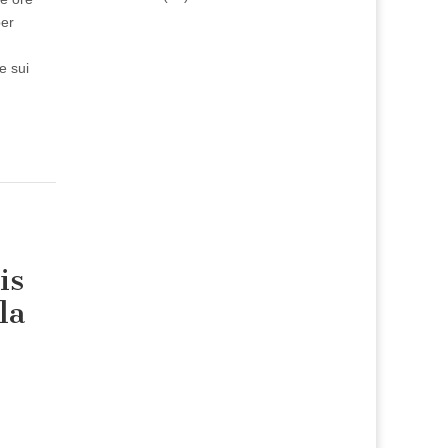
per
e sui
is
la