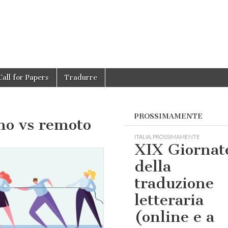
Call for Papers
Tradurre
PROSSIMAMENTE
mo vs remoto
ITALIA
,
PROSSIMAMENTE
XIX Giornat
della
traduzione
letteraria
(online e a