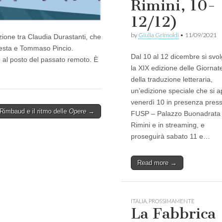
Rimini, 10-
12/12)
by
Giulia Grimoldi
•
11/09/2021
zione tra Claudia Durastanti, che
esta e Tommaso Pincio.
Dal 10 al 12 dicembre si svo
 al posto del passato remoto. È
la XIX edizione delle Giornat
della traduzione letteraria,
un’edizione speciale che si a
venerdì 10 in presenza presso
 Rimbaud e il ritmo delle
Opere
→
FUSP – Palazzo Buonadrata
Rimini e in streaming, e
proseguirà sabato 11 e…
Read more →
ITALIA
,
PROSSIMAMENTE
La Fabbrica