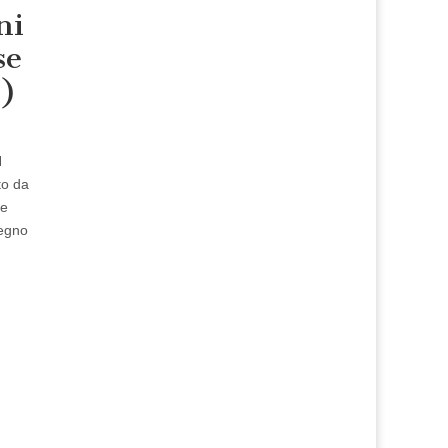
ni
se
1)
N
to da
re
Regno