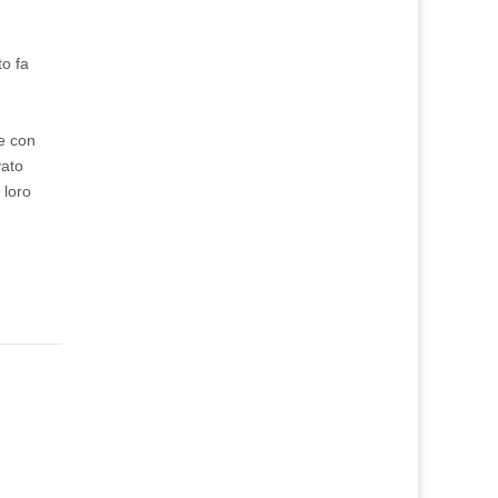
to fa
me con
vato
 loro