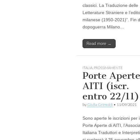
classici. La Traduzione delle
Letterature Straniere e l’edito
milanese (1950-2021)”. Fin d
dopoguerra Milano…
Read more →
ITALIA
,
PROSSIMAMENTE
Porte Apert
AITI (iscr.
entro 22/11)
by
Giulia Grimoldi
•
11/09/2021
Sono aperte le iscrizioni per i
Porte Aperte di AITI, l’Associ
Italiana Traduttori e Interpret
si svolgerà il 25 novembre al