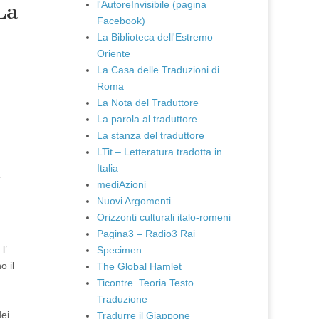
l'AutoreInvisibile (pagina
La
Facebook)
La Biblioteca dell'Estremo
Oriente
La Casa delle Traduzioni di
Roma
La Nota del Traduttore
La parola al traduttore
La stanza del traduttore
LTit – Letteratura tradotta in
Italia
-
mediAzioni
Nuovi Argomenti
Orizzonti culturali italo-romeni
Pagina3 – Radio3 Rai
l’
Specimen
o il
The Global Hamlet
Ticontre. Teoria Testo
Traduzione
dei
Tradurre il Giappone