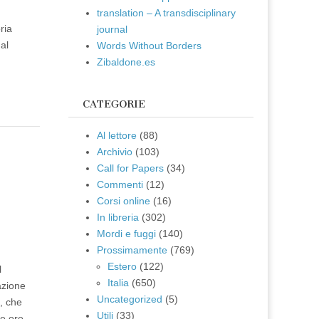
translation – A transdisciplinary
ria
journal
al
Words Without Borders
Zibaldone.es
CATEGORIE
Al lettore
(88)
Archivio
(103)
e
Call for Papers
(34)
Commenti
(12)
Corsi online
(16)
In libreria
(302)
Mordi e fuggi
(140)
Prossimamente
(769)
Estero
(122)
l
Italia
(650)
azione
Uncategorized
(5)
i, che
Utili
(33)
le ore