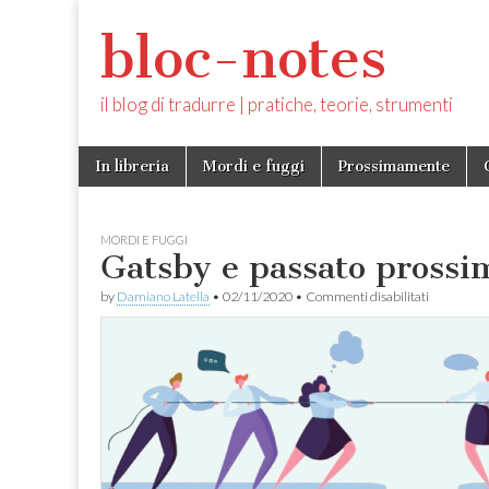
bloc-notes
il blog di tradurre | pratiche, teorie, strumenti
Skip
Main
In libreria
Mordi e fuggi
Prossimamente
to
menu
content
MORDI E FUGGI
Gatsby e passato prossi
su
by
Damiano Latella
•
02/11/2020
•
Commenti disabilitati
Gatsby
e
passato
prossimo
vs
remoto