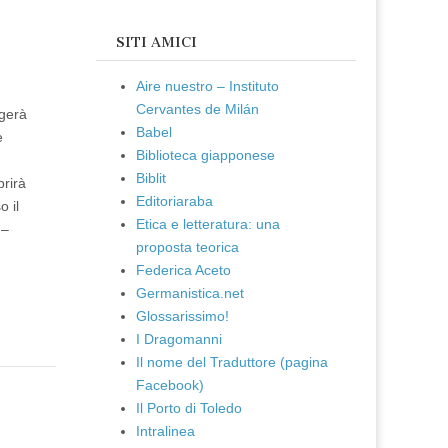
SITI AMICI
Aire nuestro – Instituto
Cervantes de Milán
lgerà
Babel
e
Biblioteca giapponese
Biblit
prirà
Editoriaraba
 il
Etica e letteratura: una
 –
proposta teorica
Federica Aceto
Germanistica.net
Glossarissimo!
I Dragomanni
Il nome del Traduttore (pagina
Facebook)
Il Porto di Toledo
Intralinea