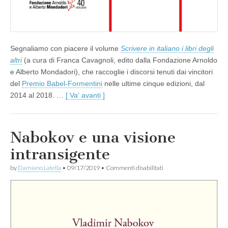
Segnaliamo con piacere il volume
Scrivere in italiano i libri degli
altri
(a cura di Franca Cavagnoli, edito dalla Fondazione Arnoldo
e Alberto Mondadori), che raccoglie i discorsi tenuti dai vincitori
del
Premio Babel-Formentini
nelle ultime cinque edizioni, dal
2014 al 2018. …
[ Va' avanti ]
Nabokov e una visione
intransigente
su
by
Damiano Latella
•
09/17/2019
•
Commenti disabilitati
Nabokov
e
una
visione
intransigente