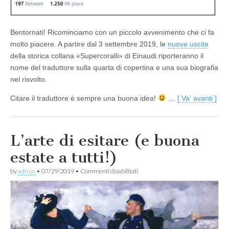
Bentornati! Ricominciamo con un piccolo avvenimento che ci fa
molto piacere. A partire dal 3 settembre 2019, le
nuove uscite
della storica collana «Supercoralli» di Einaudi riporteranno il
nome del traduttore sulla quarta di copertina e una sua biografia
nel risvolto.
Citare il traduttore è sempre una buona idea!
…
[ Va' avanti ]
L’arte di esitare (e buona
estate a tutti!)
su
by
admin
•
07/29/2019
•
Commenti disabilitati
L’arte
di
esitare
(e
buona
estate
a