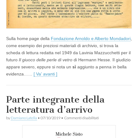
Sulla home page della
Fondazione Arnoldo e Alberto Mondadori
,
come esempio dei preziosi materiali di archivio, si trova la
scheda di lettura redatta nel 1949 da Lavinia Mazzucchetti per il
futuro
Il giuoco delle perle di vetro
di Hermann Hesse. Il giudizio
appare severo, eppure si nota un
sì
aggiunto a penna in bella
evidenza……
[ Va' avanti ]
Parte integrante della
letteratura d’arrivo
su
by
Damiano Latella
•
07/10/2019
•
Commenti disabilitati
Parte
integrante
della
letteratura