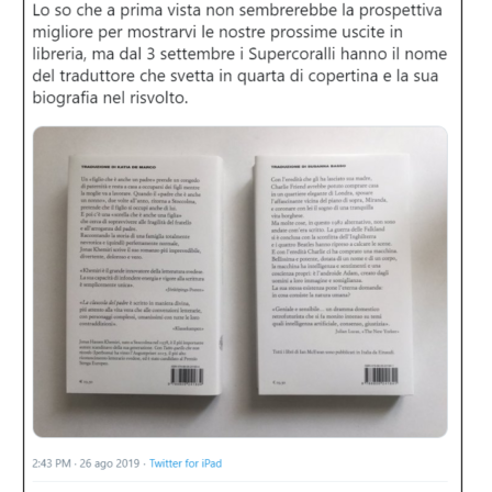
quarta,
col
nome
del
traduttore