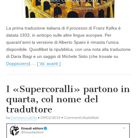
La prima traduzione italiana di
Il processo
di Franz Kafka è
datata 1933, in anticipo sulle altre lingue europee. Per
quarant’anni la versione di Alberto Spaini è rimasta l’unica
disponibile. Quodlibet la ripubblica, con una nota alla traduzione
di Daria Biagi e un saggio di Michele Sisto (che trovate su
Doppiozero
).…
[ Va' avanti ]
I «Supercoralli» partono in
quarta, col nome del
traduttore
su
by
Damiano Latella
•
09/02/2019
•
Commenti disabilitati
I
«Supercoralli»
partono
in