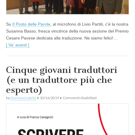
Su
Il Posto delle Parole
, al microfono di Livio Partiti, c’è la nostra
Susanna Basso, fresca vincitrice della nuova sezione del Premio
Cesare Pavese dedicata alla traduzione. Ne siamo felici!…
[ Va' avanti ]
Cinque giovani traduttori
(e un traduttore più che
esperto)
su
by
Damiano Latella
•
10/16/2019
•
Commenti disabilitati
Cinque
giovani
traduttori
(e
un
traduttore
più