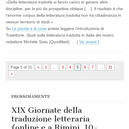
«Della letteratura tradotta si fanno carico in genere altre
discipline, per lo più da prospettive oblique [… ]: Il risultato è che
l’enorme corpus della letteratura tradotta non ha cittadinanza in
nessun territorio di studi.»
Su
Le parole e le cose
potete leggere l’introduzione di
Traiettorie. Studi sulla letteratura tradotta in Italia
del nostro
redattore Michele Sisto (Quodlibet). …
[ Va' avanti ]
Page 5 of 31
«
1
…
3
4
5
6
7
…
31
»
PROSSIMAMENTE
XIX Giornate della
traduzione letteraria
(online e a Rimini, 10-