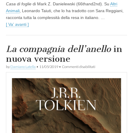
Casa di foglie
di Mark Z. Danielewski (66thand2nd). Su
Altri
Animali
, Leonardo Taiuti, che lo ha tradotto con Sara Reggiani,
racconta tutta la complessità della resa in italiano. …
[ Va' avanti ]
La compagnia dell’anello
in
nuova versione
su
by
Damiano Latella
•
11/05/2019
•
Commenti disabilitati
L
a
c
o
m
p
a
g
n
i
a
d
e
l