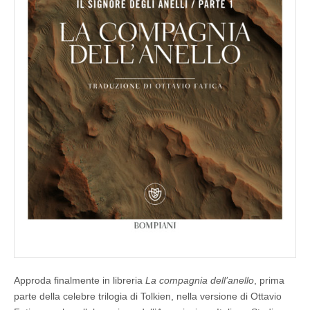
l
’
a
n
e
l
l
o
in
nuova
versione
Approda finalmente in libreria
La compagnia dell’anello
, prima
parte della celebre trilogia di Tolkien, nella versione di Ottavio