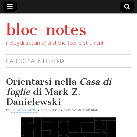
bloc-notes
il blog di tradurre | pratiche, teorie, strumenti
CATEGORIA: IN LIBRERIA
Orientarsi nella
Casa di
foglie
di Mark Z.
Danielewski
su
by
Damiano Latella
•
11/12/2019
•
Commenti disabilitati
Orientarsi
nella
C
a
s