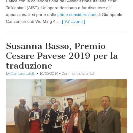
Fatica con la collaborazione dell’Associazione Italiana Studi
Tolkieniani (AIST). Un’opera destinata a far discutere gli
appassionati: si parte dalle
prime considerazioni
di Giampaolo
Canzonieri e di Wu Ming 4.…
[ Va' avanti ]
Susanna Basso, Premio
Cesare Pavese 2019 per la
traduzione
su
by
Damiano Latella
•
10/30/2019
•
Commenti disabilitati
Susanna
Basso,
Premio
Cesare
Pavese
2019
per
la
traduzione