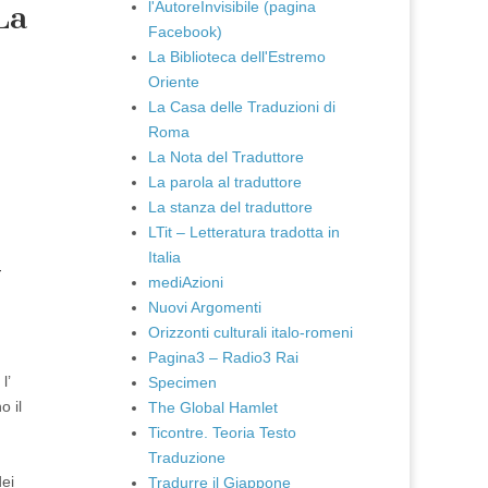
l'AutoreInvisibile (pagina
La
Facebook)
La Biblioteca dell'Estremo
Oriente
La Casa delle Traduzioni di
Roma
La Nota del Traduttore
La parola al traduttore
La stanza del traduttore
LTit – Letteratura tradotta in
Italia
-
mediAzioni
Nuovi Argomenti
Orizzonti culturali italo-romeni
Pagina3 – Radio3 Rai
l’
Specimen
o il
The Global Hamlet
Ticontre. Teoria Testo
Traduzione
dei
Tradurre il Giappone