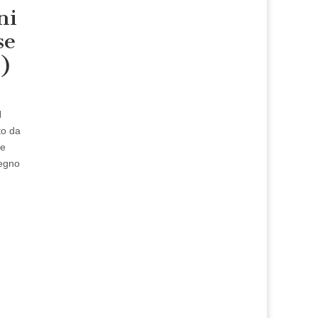
ni
se
1)
N
to da
re
Regno