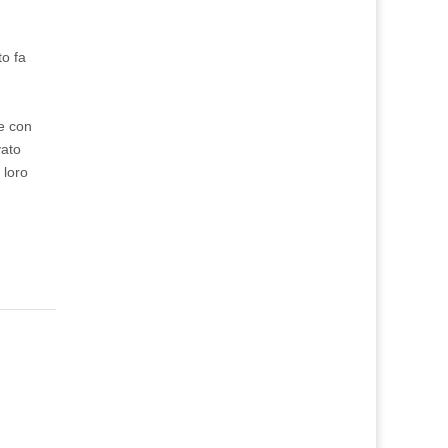
to fa
me con
vato
 loro