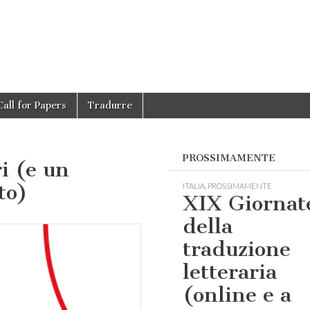
Call for Papers
Tradurre
PROSSIMAMENTE
i (e un
to)
ITALIA
,
PROSSIMAMENTE
XIX Giornat
della
traduzione
letteraria
(online e a