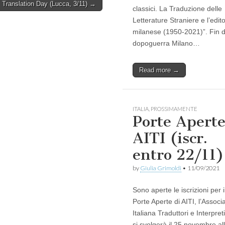
Translation Day (Lucca, 3/11) →
classici. La Traduzione delle
Letterature Straniere e l’edito
milanese (1950-2021)”. Fin d
dopoguerra Milano…
Read more →
ITALIA
,
PROSSIMAMENTE
Porte Apert
AITI (iscr.
entro 22/11)
by
Giulia Grimoldi
•
11/09/2021
Sono aperte le iscrizioni per i
Porte Aperte di AITI, l’Associ
Italiana Traduttori e Interpret
si svolgerà il 25 novembre al