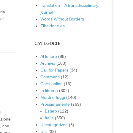
translation – A transdisciplinary
ria
journal
al
Words Without Borders
Zibaldone.es
CATEGORIE
Al lettore
(88)
Archivio
(103)
e
Call for Papers
(34)
Commenti
(12)
Corsi online
(16)
In libreria
(302)
Mordi e fuggi
(140)
Prossimamente
(769)
Estero
(122)
l
Italia
(650)
azione
Uncategorized
(5)
i, che
Utili
(33)
le ore