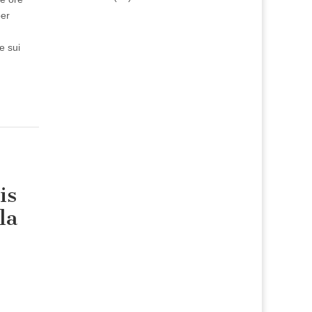
per
e sui
is
la