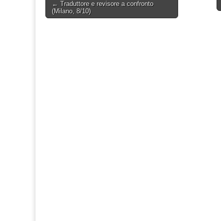
Post
← Traduttore e revisore a confronto
(Milano, 8/10)
navigation