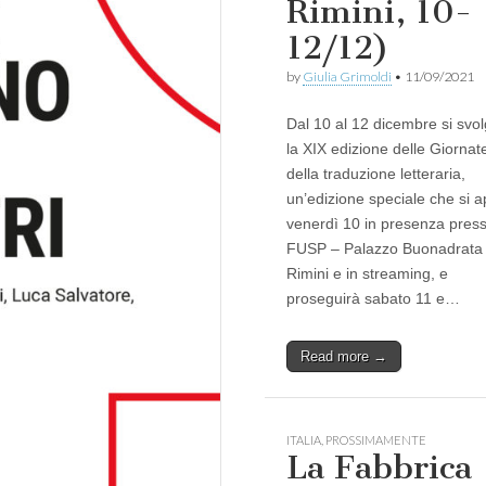
Rimini, 10-
12/12)
by
Giulia Grimoldi
•
11/09/2021
Dal 10 al 12 dicembre si svo
la XIX edizione delle Giornat
della traduzione letteraria,
un’edizione speciale che si a
venerdì 10 in presenza presso
FUSP – Palazzo Buonadrata
Rimini e in streaming, e
proseguirà sabato 11 e…
Read more →
ITALIA
,
PROSSIMAMENTE
La Fabbrica