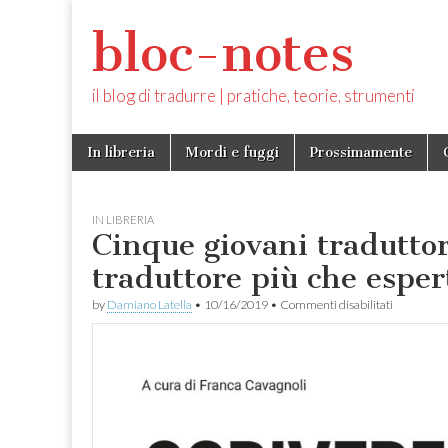
bloc-notes
il blog di tradurre | pratiche, teorie, strumenti
Skip
Main
In libreria
Mordi e fuggi
Prossimamente
to
menu
content
IN LIBRERIA
Cinque giovani traduttor
traduttore più che esper
su
by
Damiano Latella
•
10/16/2019
•
Commenti disabilitati
Cinque
giovani
traduttori
(e
un
traduttore
più
che
esperto)