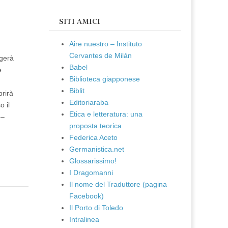
SITI AMICI
Aire nuestro – Instituto
Cervantes de Milán
lgerà
Babel
e
Biblioteca giapponese
Biblit
prirà
Editoriaraba
 il
Etica e letteratura: una
 –
proposta teorica
Federica Aceto
Germanistica.net
Glossarissimo!
I Dragomanni
Il nome del Traduttore (pagina
Facebook)
Il Porto di Toledo
Intralinea