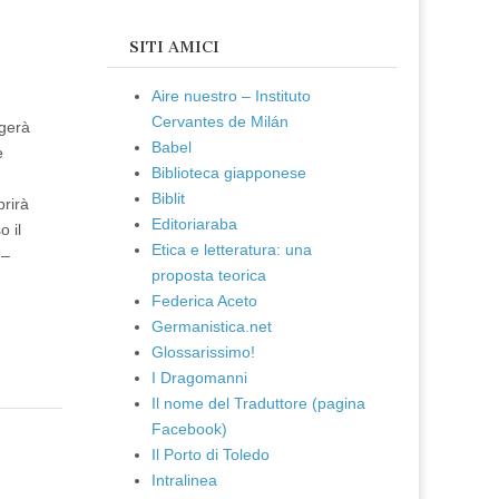
SITI AMICI
Aire nuestro – Instituto
Cervantes de Milán
lgerà
Babel
e
Biblioteca giapponese
Biblit
prirà
Editoriaraba
 il
Etica e letteratura: una
 –
proposta teorica
Federica Aceto
Germanistica.net
Glossarissimo!
I Dragomanni
Il nome del Traduttore (pagina
Facebook)
Il Porto di Toledo
Intralinea