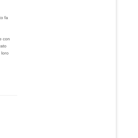
to fa
me con
vato
 loro