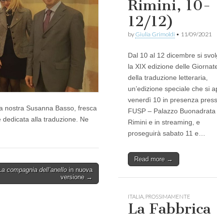
Rimini, 10-
12/12)
by
Giulia Grimoldi
•
11/09/2021
Dal 10 al 12 dicembre si svo
la XIX edizione delle Giornat
della traduzione letteraria,
un’edizione speciale che si a
venerdì 10 in presenza presso
’è la nostra Susanna Basso, fresca
FUSP – Palazzo Buonadrata
 dedicata alla traduzione. Ne
Rimini e in streaming, e
proseguirà sabato 11 e…
Read more →
La compagnia dell’anello
in nuova
versione →
ITALIA
,
PROSSIMAMENTE
La Fabbrica