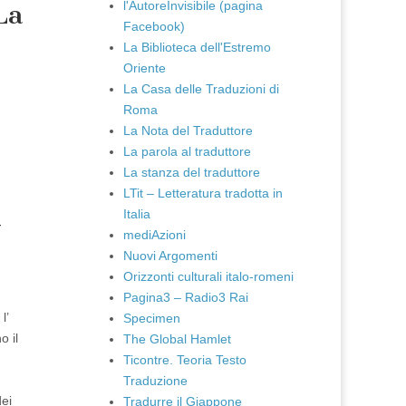
l'AutoreInvisibile (pagina
La
Facebook)
La Biblioteca dell'Estremo
Oriente
La Casa delle Traduzioni di
Roma
La Nota del Traduttore
La parola al traduttore
La stanza del traduttore
LTit – Letteratura tradotta in
Italia
-
mediAzioni
Nuovi Argomenti
Orizzonti culturali italo-romeni
Pagina3 – Radio3 Rai
l’
Specimen
o il
The Global Hamlet
Ticontre. Teoria Testo
Traduzione
dei
Tradurre il Giappone