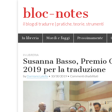
bloc-notes
il blog di tradurre | pratiche, teorie, strumenti
Skip
Main
In libreria
Mordi e fuggi
Prossimamente
to
menu
content
IN LIBRERIA
Susanna Basso, Premio 
2019 per la traduzione
su
by
Damiano Latella
•
10/30/2019
•
Commenti disabilitati
Susanna
Basso,
Premio
Cesare
Pavese
2019
per
la
traduzion