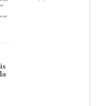
per
e sui
is
la