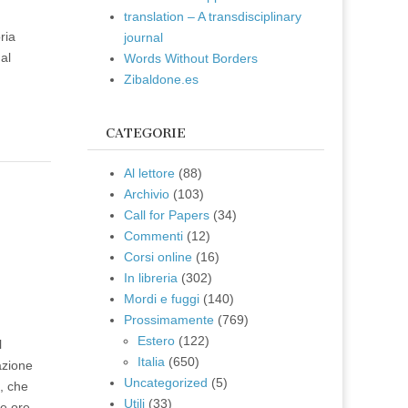
translation – A transdisciplinary
ria
journal
al
Words Without Borders
Zibaldone.es
CATEGORIE
Al lettore
(88)
Archivio
(103)
e
Call for Papers
(34)
Commenti
(12)
Corsi online
(16)
In libreria
(302)
Mordi e fuggi
(140)
Prossimamente
(769)
Estero
(122)
l
Italia
(650)
azione
Uncategorized
(5)
i, che
Utili
(33)
le ore