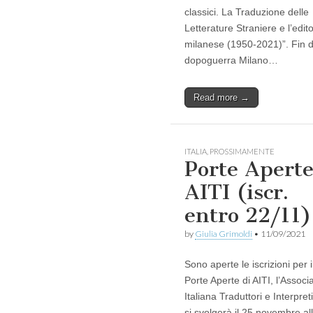
classici. La Traduzione delle
Letterature Straniere e l’edito
milanese (1950-2021)”. Fin d
dopoguerra Milano…
Read more →
ITALIA
,
PROSSIMAMENTE
Porte Apert
AITI (iscr.
entro 22/11)
by
Giulia Grimoldi
•
11/09/2021
Sono aperte le iscrizioni per i
Porte Aperte di AITI, l’Associ
Italiana Traduttori e Interpret
si svolgerà il 25 novembre al