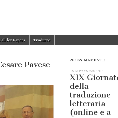
Call for Papers
Tradurre
PROSSIMAMENTE
Cesare Pavese
ITALIA
,
PROSSIMAMENTE
XIX Giornat
della
traduzione
letteraria
(online e a
e