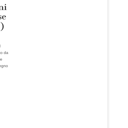
ni
se
1)
N
to da
re
Regno