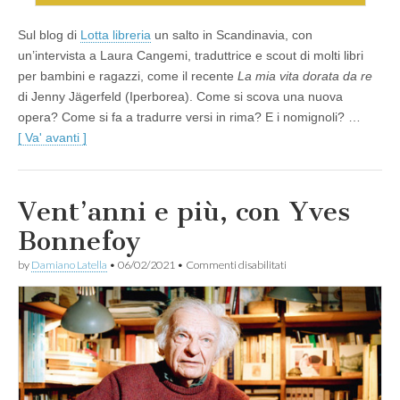
Sul blog di
Lotta libreria
un salto in Scandinavia, con
un’intervista a Laura Cangemi, traduttrice e scout di molti libri
per bambini e ragazzi, come il recente
La mia vita dorata da re
di Jenny Jägerfeld (Iperborea). Come si scova una nuova
opera? Come si fa a tradurre versi in rima? E i nomignoli? …
[ Va' avanti ]
Vent’anni e più, con Yves
Bonnefoy
su
by
Damiano Latella
•
06/02/2021
•
Commenti disabilitati
Vent’anni
e
più,
con
Yves
Bonnefoy