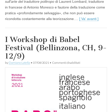
sull’arte del traduttore politropo
di Laurent Lombard, traduttore
in francese di Antonio Moresco e fautore della traduzione come
pratica «profondamente selvaggia», che non può essere
ricondotta costantemente alla teorizzazione.…
[ Va' avanti ]
I Workshop di Babel
Festival (Bellinzona, CH, 9-
12/9)
su
by
Damiano Latella
•
07/08/2021
•
Commenti disabilitati
I
Workshop
di
Babel
Festival
(Bellinzona,
CH,
9-
12/9)