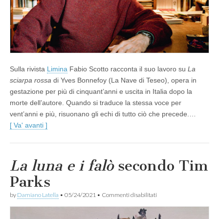
Sulla rivista
Limina
Fabio Scotto racconta il suo lavoro su
La
sciarpa rossa
di Yves Bonnefoy (La Nave di Teseo), opera in
gestazione per più di cinquant’anni e uscita in Italia dopo la
morte dell’autore. Quando si traduce la stessa voce per
vent’anni e più, risuonano gli echi di tutto ciò che precede.…
[ Va' avanti ]
La luna e i falò
secondo Tim
Parks
su
by
Damiano Latella
•
05/24/2021
•
Commenti disabilitati
L
a
l