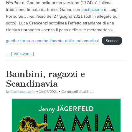
Werther
di Goethe nella prima versione (1774): è l’ultima
traduzione firmata da Enrico Ganni, con
postfazione
di Luigi
Forte. Su
il manifesto
del 27 giugno 2021 (pdf in allegato qui
sotto), Luca Crescenzi sottolinea l’effetto straniante di una
rilettura riproposta «senza il peso delle sue metamorfosi».
goethe-torna-a-goethe-liberato-dalle-metamorfosi
Scarica
…
[ Va' avanti ]
Bambini, ragazzi e
Scandinavia
su
by
Damiano Latella
•
06/07/2021
•
Commenti disabilitati
Bambini,
ragazzi
e
Scandinavia