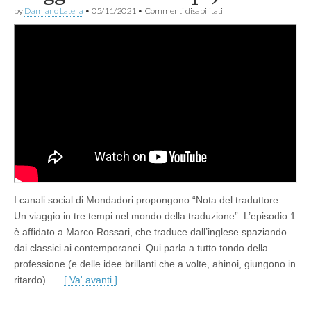
su
by
Damiano Latella
•
05/11/2021
•
Commenti disabilitati
Nota
del
traduttore
(un
viaggio
in
tre
tempi)
I canali social di Mondadori propongono “Nota del traduttore –
Un viaggio in tre tempi nel mondo della traduzione”. L’episodio 1
è affidato a Marco Rossari, che traduce dall’inglese spaziando
dai classici ai contemporanei. Qui parla a tutto tondo della
professione (e delle idee brillanti che a volte, ahinoi, giungono in
ritardo). …
[ Va' avanti ]