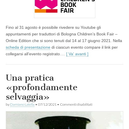
Book
Fair
(Online
edition)
Fino al 31 agosto è possibile rivedere su Youtube gli
appuntamenti per traduttori di Bologna Children’s Book Fair –
Online Edition che si sono tenuti dal 14 al 17 giugno 2021. Nella
scheda di presentazione
di ciascun evento compare il link per
collegarsi all’evento registrato.…
[ Va' avanti ]
Una pratica
«profondamente
selvaggia»
su
by
Damiano Latella
•
07/12/2021
•
Commenti disabilitati
Una
pratica
«profondamente
selvaggia»