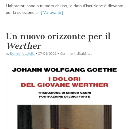
I laboratori sono a numero chiuso, la data d’iscrizione è rilevante
per la selezione.…
[ Va' avanti ]
Un nuovo orizzonte per il
Werther
su
by
Damiano Latella
•
07/03/2021
•
Commenti disabilitati
Un
nuovo
orizzonte
per
il
W
e
r
t
h
e
r