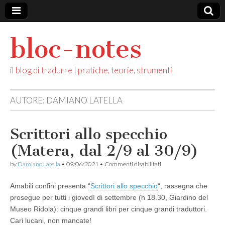
bloc-notes
il blog di tradurre | pratiche, teorie, strumenti
AUTORE:
DAMIANO LATELLA
Scrittori allo specchio
(Matera, dal 2/9 al 30/9)
su
by
Damiano Latella
•
09/06/2021
•
Commenti disabilitati
Scrittori
allo
Amabili confini presenta “
Scrittori allo specchio
“, rassegna che
specchio
(Matera,
prosegue per tutti i giovedì di settembre (h 18.30, Giardino del
dal
Museo Ridola): cinque grandi libri per cinque grandi traduttori.
2/9
al
Cari lucani, non mancate!