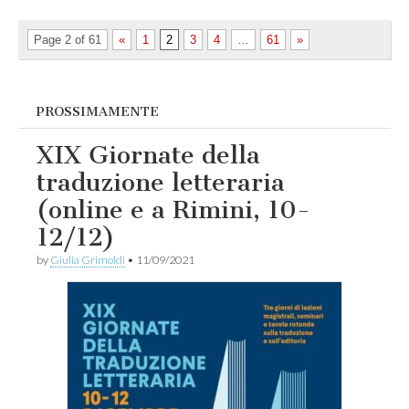
Page 2 of 61
«
1
2
3
4
…
61
»
PROSSIMAMENTE
XIX Giornate della
traduzione letteraria
(online e a Rimini, 10-
12/12)
by
Giulia Grimoldi
•
11/09/2021