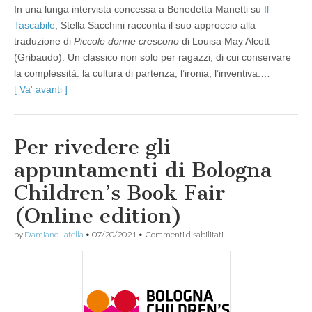
In una lunga intervista concessa a Benedetta Manetti su
Il
Tascabile
, Stella Sacchini racconta il suo approccio alla
traduzione di
Piccole donne crescono
di Louisa May Alcott
(Gribaudo). Un classico non solo per ragazzi, di cui conservare
la complessità: la cultura di partenza, l’ironia, l’inventiva.…
[ Va' avanti ]
Per rivedere gli
appuntamenti di Bologna
Children’s Book Fair
(Online edition)
su
by
Damiano Latella
•
07/20/2021
•
Commenti disabilitati
Per
rivedere
gli
appuntamenti
di
Bologna
Children’s