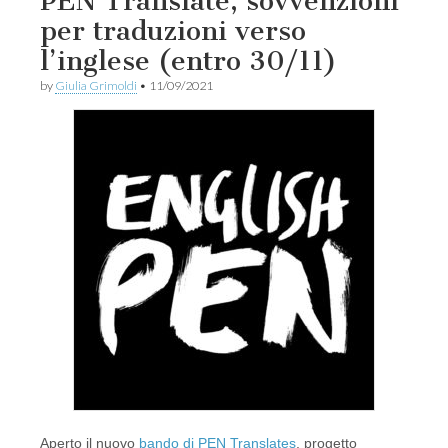
PEN Translate, sovvenzioni
per traduzioni verso
l’inglese (entro 30/11)
by
Giulia Grimoldi
•
11/09/2021
Aperto il nuovo
bando di PEN Translates
, progetto