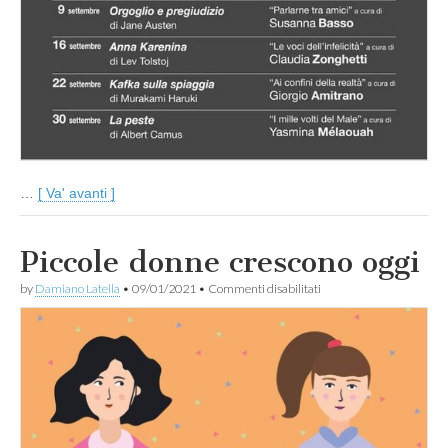
…
[ Va' avanti ]
Piccole donne crescono oggi
su
by
Damiano Latella
•
09/01/2021
•
Commenti disabilitati
Piccole
donne
crescono
oggi