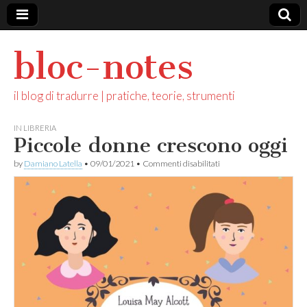
bloc-notes
il blog di tradurre | pratiche, teorie, strumenti
IN LIBRERIA
Piccole donne crescono oggi
su
by
Damiano Latella
•
09/01/2021
•
Commenti disabilitati
Piccole
donne
crescono
oggi