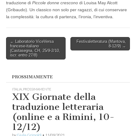
traduzione di
Piccole donne crescono
di Louisa May Alcott
(Gribaudo). Un classico non solo per ragazzi, di cui conservare
la complessità: la cultura di partenza, l’ironia, l’inventiva.
Post
← Laboratorio ViceVersa
Festivaletteratura (Mantova,
francese-italiano
8-12/9) →
navigation
(Castasegna, CH, 25/9-2/10,
iscr. entro 27/8)
PROSSIMAMENTE
ITALIA
,
PROSSIMAMENTE
XIX Giornate della
traduzione letteraria
(online e a Rimini, 10-
12/12)
by
Giulia Grimoldi
•
11/09/2021