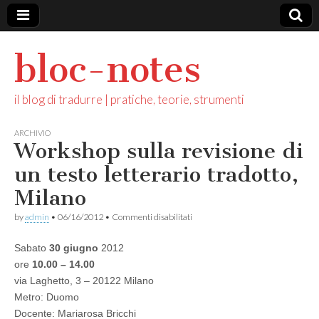
bloc-notes
il blog di tradurre | pratiche, teorie, strumenti
ARCHIVIO
Workshop sulla revisione di
un testo letterario tradotto,
Milano
su
by
admin
•
06/16/2012
•
Commenti disabilitati
Workshop
sulla
Sabato
30 giugno
2012
revisione
di
ore
10.00 – 14.00
un
via Laghetto, 3 – 20122 Milano
testo
letterario
Metro: Duomo
tradotto,
Docente: Mariarosa Bricchi
Milano