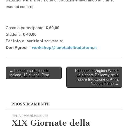
traduzione e alla revisione di traduzione lavorando anche su
esempi concreti.
Costo a partecipante:
€ 60,00
Studenti:
€ 40,00
Per
info
e
iscrizioni
scrivere a:
Dori Agrosì
–
workshop@lanotadeltraduttore.
it
Post
← Incontro sulla poesia
Rileggendo Virginia Woolf:
indiana, 12 giugno, Pisa
La signora Dalloway nella
navigation
nuova traduzione di Anna
Nadotti Torino →
PROSSIMAMENTE
ITALIA
,
PROSSIMAMENTE
XIX Giornate della