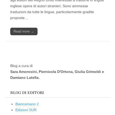
agli editori del Regno Unito interessati a tradurre in lingua
inglese opere di autori stranieri. Sono ammesse
traduzioni da tutte le lingue, particolarmente gradite
proposte…
Read more →
Blog a cura di
Sara Amorosini, Piernicola D'Ortona, Giulia Grimoldi e
Damiano Latella.
BLOG DI EDITORI
Biancamano 2
Edizioni SUR