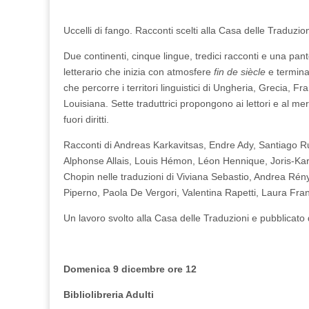
alla
Fiera
“Più
Uccelli di fango. Racconti scelti alla Casa delle Traduzion
Libri
Più
Due continenti, cinque lingue, tredici racconti e una pan
Liberi”
(8-
letterario che inizia con atmosfere
fin de siècle
e termina
9/12)
che percorre i territori linguistici di Ungheria, Grecia, F
Louisiana. Sette traduttrici propongono ai lettori e al merc
fuori diritti.
Racconti di Andreas Karkavitsas, Endre Ady, Santiago R
Alphonse Allais, Louis Hémon, Léon Hennique, Joris-Kar
Chopin nelle traduzioni di Viviana Sebastio, Andrea Rény
Piperno, Paola De Vergori, Valentina Rapetti, Laura Fra
Un lavoro svolto alla Casa delle Traduzioni e pubblicato
Domenica 9 dicembre ore 12
Bibliolibreria Adulti