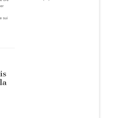
per
e sui
is
la