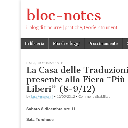
bloc-notes
il blog di tradurre | pratiche, teorie, strumenti
Skip
Main
In libreria
Mordi e fuggi
Prossimamente
to
menu
content
ITALIA
,
PROSSIMAMENTE
La Casa delle Traduzioni
presente alla Fiera “Più 
Liberi” (8-9/12)
su
by
Sara Amorosini
•
12/05/2012
•
Commenti disabilitati
La
Casa
Sabato 8 dicembre ore 11
delle
Traduzioni
sarà
Sala Turchese
presente