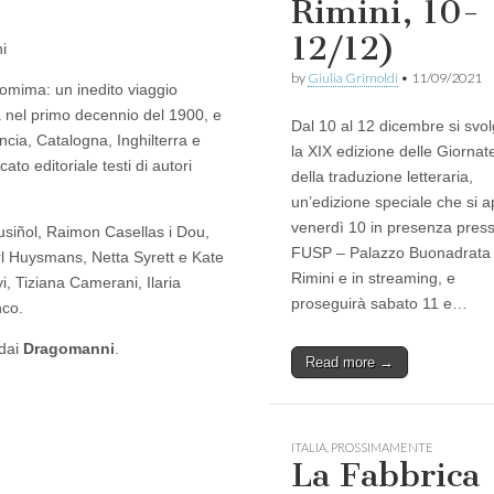
Rimini, 10-
12/12)
i
by
Giulia Grimoldi
•
11/09/2021
tomima: un inedito viaggio
 nel primo decennio del 1900, e
Dal 10 al 12 dicembre si svo
rancia, Catalogna, Inghilterra e
la XIX edizione delle Giornat
ato editoriale testi di autori
della traduzione letteraria,
un’edizione speciale che si a
venerdì 10 in presenza presso
usiñol, Raimon Casellas i Dou,
FUSP – Palazzo Buonadrata
l Huysmans, Netta Syrett e Kate
Rimini e in streaming, e
i, Tiziana Camerani, Ilaria
proseguirà sabato 11 e…
nco.
 dai
Dragomanni
.
Read more →
ITALIA
,
PROSSIMAMENTE
La Fabbrica