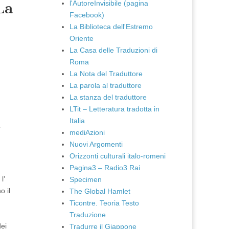
l'AutoreInvisibile (pagina
La
Facebook)
La Biblioteca dell'Estremo
Oriente
La Casa delle Traduzioni di
Roma
La Nota del Traduttore
La parola al traduttore
La stanza del traduttore
LTit – Letteratura tradotta in
Italia
-
mediAzioni
Nuovi Argomenti
Orizzonti culturali italo-romeni
Pagina3 – Radio3 Rai
l’
Specimen
o il
The Global Hamlet
Ticontre. Teoria Testo
Traduzione
dei
Tradurre il Giappone