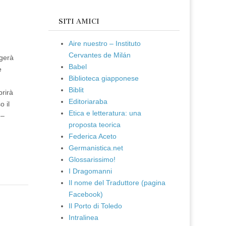
SITI AMICI
Aire nuestro – Instituto
Cervantes de Milán
lgerà
Babel
e
Biblioteca giapponese
Biblit
prirà
Editoriaraba
 il
Etica e letteratura: una
 –
proposta teorica
Federica Aceto
Germanistica.net
Glossarissimo!
I Dragomanni
Il nome del Traduttore (pagina
Facebook)
Il Porto di Toledo
Intralinea