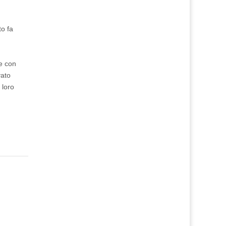
to fa
me con
vato
 loro