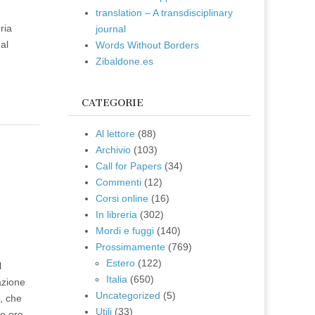
translation – A transdisciplinary
ria
journal
al
Words Without Borders
Zibaldone.es
CATEGORIE
Al lettore
(88)
Archivio
(103)
e
Call for Papers
(34)
Commenti
(12)
Corsi online
(16)
In libreria
(302)
Mordi e fuggi
(140)
Prossimamente
(769)
Estero
(122)
l
Italia
(650)
azione
Uncategorized
(5)
i, che
Utili
(33)
le ore