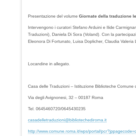
Presentazione del volume
Giornate della traduzione l
Intervengono i curatori Stefano Arduini e Ilide Carmigna
Traduzioni), Daniela Di Sora (Voland). Con la partecipazi
Eleonora Di Fortunato, Luisa Doplicher, Claudia Valeria Le
Locandine in allegato.
Casa delle Traduzioni – Istituzione Biblioteche Comune
Via degli Avignonesi, 32 – 00187 Roma
Tel. 0645460720/0645430235
casadelletraduzioni@
bibliotechediroma.it
http://www.comune.roma.it/wps/
portal/pcr?jppagecode=