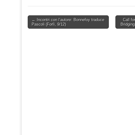
Post
← Incontri con l’autore: Bonnefoy traduce
Call f
Pascoli (Forlì, 9/12)
Bridging
navigation