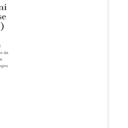
ni
se
1)
N
to da
re
Regno