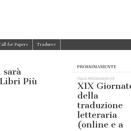
Call for Papers
Tradurre
PROSSIMAMENTE
 sarà
Libri Più
ITALIA
,
PROSSIMAMENTE
XIX Giornat
della
traduzione
letteraria
(online e a