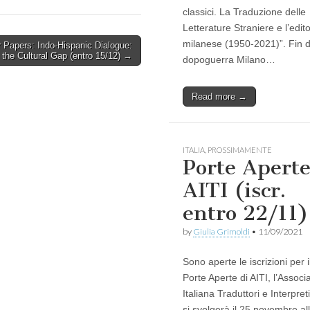
classici. La Traduzione delle
Letterature Straniere e l’edito
milanese (1950-2021)”. Fin d
or Papers: Indo-Hispanic Dialogue:
 the Cultural Gap (entro 15/12) →
dopoguerra Milano…
Read more →
ITALIA
,
PROSSIMAMENTE
Porte Apert
AITI (iscr.
entro 22/11)
by
Giulia Grimoldi
•
11/09/2021
Sono aperte le iscrizioni per i
Porte Aperte di AITI, l’Associ
Italiana Traduttori e Interpret
si svolgerà il 25 novembre al