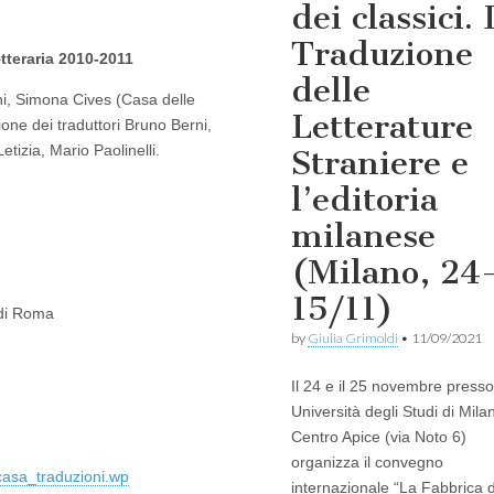
dei classici. 
Traduzione
etteraria 2010-2011
delle
ni, Simona Cives (Casa delle
Letterature
one dei traduttori Bruno Berni,
tizia, Mario Paolinelli.
Straniere e
l’editoria
milanese
(Milano, 24
15/11)
 di Roma
by
Giulia Grimoldi
•
11/09/2021
Il 24 e il 25 novembre presso 
Università degli Studi di Milan
Centro Apice (via Noto 6)
organizza il convegno
casa_
traduzioni.wp
internazionale “La Fabbrica 