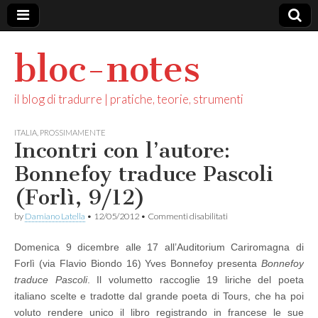
bloc-notes
il blog di tradurre | pratiche, teorie, strumenti
ITALIA
,
PROSSIMAMENTE
Incontri con l’autore:
Bonnefoy traduce Pascoli
(Forlì, 9/12)
su
by
Damiano Latella
•
12/05/2012
•
Commenti disabilitati
Incontri
con
Domenica 9 dicembre alle 17 all’Auditorium Cariromagna di
l’autore:
Bonnefoy
Forlì (via Flavio Biondo 16) Yves Bonnefoy presenta
Bonnefoy
traduce
traduce Pascoli
. Il volumetto raccoglie 19 liriche del poeta
Pascoli
(Forlì,
italiano scelte e tradotte dal grande poeta di Tours, che ha poi
9/12)
voluto rendere unico il libro registrando in francese le sue