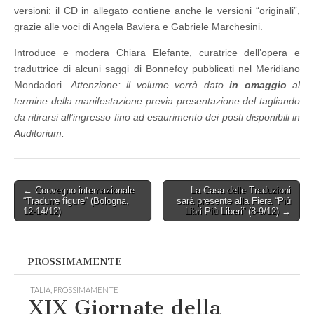
versioni: il CD in allegato contiene anche le versioni “originali”,
grazie alle voci di Angela Baviera e Gabriele Marchesini.
Introduce e modera Chiara Elefante, curatrice dell’opera e
traduttrice di alcuni saggi di Bonnefoy pubblicati nel Meridiano
Mondadori.
Attenzione: il volume verrà dato
in omaggio
al
termine della manifestazione previa presentazione del tagliando
da ritirarsi all’ingresso fino ad esaurimento dei posti disponibili in
Auditorium.
Post
← Convegno internazionale
La Casa delle Traduzioni
“Tradurre figure” (Bologna,
sarà presente alla Fiera “Più
navigation
12-14/12)
Libri Più Liberi” (8-9/12) →
PROSSIMAMENTE
ITALIA
,
PROSSIMAMENTE
XIX Giornate della