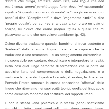
dunque che mitiga, attutisce, diminuisce, una lingua che non
usa il verbo ‘amare’ perché troppo forte, dove “mi
raccomando”
significa “è questione di vita o di morte”, e “ti voglio un oceano di
bene” si dice “Complimenti!” e dove “vagamente simile” si dice
“proprio uguale”, per cui «se si andava a comprare un paio di
scarpe, lei diceva che erano
proprio uguali
a quelle che mi
piacevano tanto e che non volevo cambiare» (p. 42).
Osimo diventa traduttore quando, bambino, si trova costretto a
“tradurre” dalla stramba lingua materna, e capisce che la
traduzione è uno strumento – e un atteggiamento esistenziale –
indispensabile per captare, decodificare e interpretare la realtà.
Inizia così quel lungo percorso di formazione che lo porta ad
acquisire l’arte del compromesso e della negoziazione, e a
maturare la capacità di gestire lo scarto, il residuo, la differenza.
Pervade l’intero romanzo la stessa concezione “affettiva” delle
lingue che ritroviamo nei suoi scritti teorici: quella del linguaggio
come elemento fondante nel costituirsi dei rapporti umani.
E con la stessa vena polemica e lo stesso (sano) scetticismo
che chi ha letto i suoi saggi sulla traduzione conosce bene,