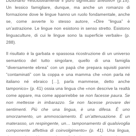
Dizionario
«esclusivamente il puro significato affettivo» (p.15).
Un lessico famigliare, dunque, ma anche un romanzo di
formazione dove le lingue hanno un ruolo fondamentale, anche
se, come avverte lo stesso autore, «Dire “lingua” è
un’astrazione. Le lingue non esistono in senso stretto. Esistono
linguaculture, di cui le lingue sono la superficie verbale» (p.
288).
Il risultato è la garbata e spassosa ricostruzione di un universo
semantico del tutto singolare, quello di una famiglia
“diversamente ebrea” con un papà che prepara squisiti panini
“contaminati” con la coppa e una mamma che «non parla né
italiano né ebraico […], parla mammese, detto anche
tamponico» (p. 41) ossia una lingua che «non descrive la realtà
come appare, ma come apparirebbe
se
non facesse paura. Se
non mettesse in imbarazzo. Se non facesse provare dei
sentimenti. Più che una lingua, è una difesa. È uno
smorzamento, un ammosciamento. È un’attenuazione. È un
materasso, un respingente, un… tamponamento di qualsivoglia
componente affettiva di coinvolgimento» (p. 41). Una lingua,