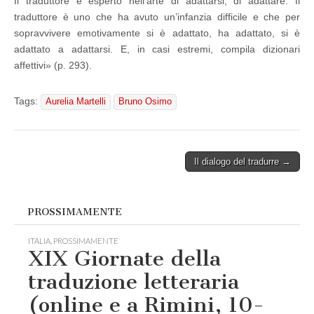
Il traduttore è esperto nell’arte di adattarsi, di adattare. Il
traduttore è uno che ha avuto un’infanzia difficile e che per
sopravvivere emotivamente si è adattato, ha adattato, si è
adattato a adattarsi. E, in casi estremi, compila dizionari
affettivi» (p. 293).
Tags:
Aurelia Martelli
Bruno Osimo
Post
Il dialogo del tradurre →
navigation
PROSSIMAMENTE
ITALIA
,
PROSSIMAMENTE
XIX Giornate della
traduzione letteraria
(online e a Rimini, 10-