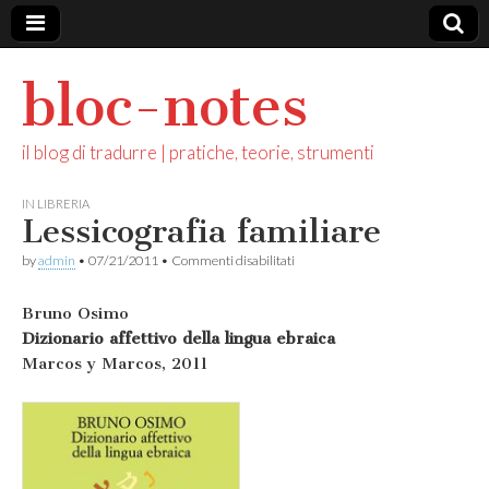
bloc-notes
il blog di tradurre | pratiche, teorie, strumenti
IN LIBRERIA
Lessicografia familiare
su
by
admin
•
07/21/2011
•
Commenti disabilitati
Lessicografia
familiare
Bruno Osimo
Dizionario affettivo della lingua ebraica
Marcos y Marcos, 2011