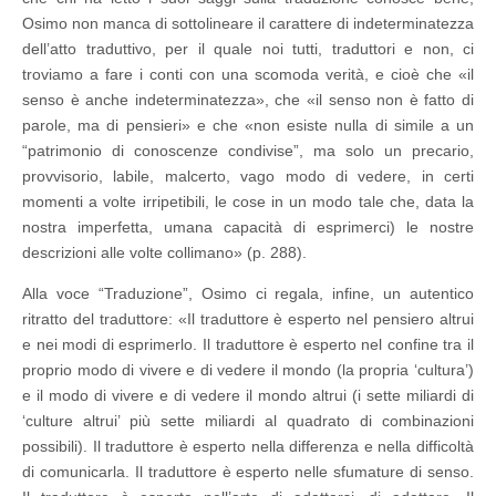
Osimo non manca di sottolineare il carattere di indeterminatezza
dell’atto traduttivo, per il quale noi tutti, traduttori e non, ci
troviamo a fare i conti con una scomoda verità, e cioè che «il
senso è anche indeterminatezza», che «il senso non è fatto di
parole, ma di pensieri» e che «non esiste nulla di simile a un
“patrimonio di conoscenze condivise”, ma solo un precario,
provvisorio, labile, malcerto, vago modo di vedere, in certi
momenti a volte irripetibili, le cose in un modo tale che, data la
nostra imperfetta, umana capacità di esprimerci) le nostre
descrizioni alle volte collimano» (p. 288).
Alla voce “Traduzione”, Osimo ci regala, infine, un autentico
ritratto del traduttore: «Il traduttore è esperto nel pensiero altrui
e nei modi di esprimerlo. Il traduttore è esperto nel confine tra il
proprio modo di vivere e di vedere il mondo (la propria ‘cultura’)
e il modo di vivere e di vedere il mondo altrui (i sette miliardi di
‘culture altrui’ più sette miliardi al quadrato di combinazioni
possibili). Il traduttore è esperto nella differenza e nella difficoltà
di comunicarla. Il traduttore è esperto nelle sfumature di senso.