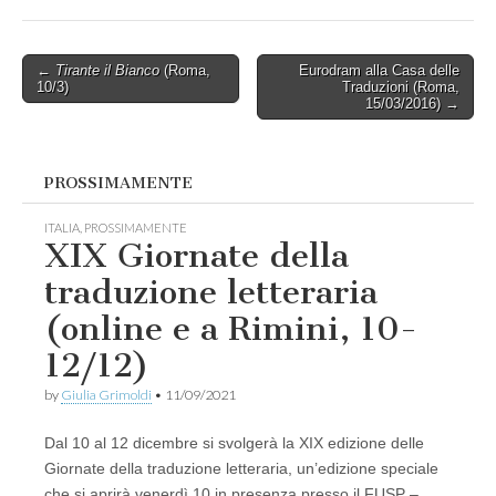
Post
←
Tirante il Bianco
(Roma,
Eurodram alla Casa delle
10/3)
Traduzioni (Roma,
navigation
15/03/2016) →
PROSSIMAMENTE
ITALIA
,
PROSSIMAMENTE
XIX Giornate della
traduzione letteraria
(online e a Rimini, 10-
12/12)
by
Giulia Grimoldi
•
11/09/2021
Dal 10 al 12 dicembre si svolgerà la XIX edizione delle
Giornate della traduzione letteraria, un’edizione speciale
che si aprirà venerdì 10 in presenza presso il FUSP –