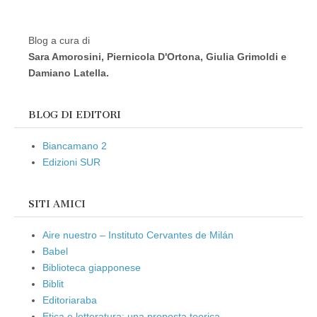
Blog a cura di
Sara Amorosini, Piernicola D'Ortona, Giulia Grimoldi e
Damiano Latella.
BLOG DI EDITORI
Biancamano 2
Edizioni SUR
SITI AMICI
Aire nuestro – Instituto Cervantes de Milán
Babel
Biblioteca giapponese
Biblit
Editoriaraba
Etica e letteratura: una proposta teorica