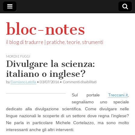
bloc-notes
il blog di tradurre | pratiche, teorie, strumenti
MORDI E FUGGI
Divulgare la scienza:
italiano o inglese?
su
by
Damiano Latella
•
03/07/2016
•
Commenti disabilitati
Divulgare
la
Sul portale
Treccani.it
,
scienza:
italiano
segnaliamo uno speciale
o
dedicato alla divulgazione scientifica. Come divulgare nelle
inglese?
lingue nazionali le scoperte di un settore dove regna l’inglese?
Ne parla in particolare Michele Cortelazzo, ma sono molto
interessanti anche gli altri interventi.