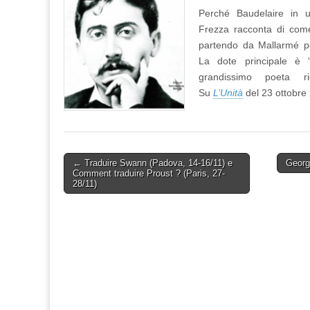
Perché Baudelaire in 
Frezza racconta di come
partendo da Mallarmé pe
La dote principale è “
grandissimo poeta ri
Su
L’Unità
del 23 ottobre
Post
← Traduire Swann (Padova, 14-16/11) e
Georg
Comment traduire Proust ? (Paris, 27-
navigation
28/11)