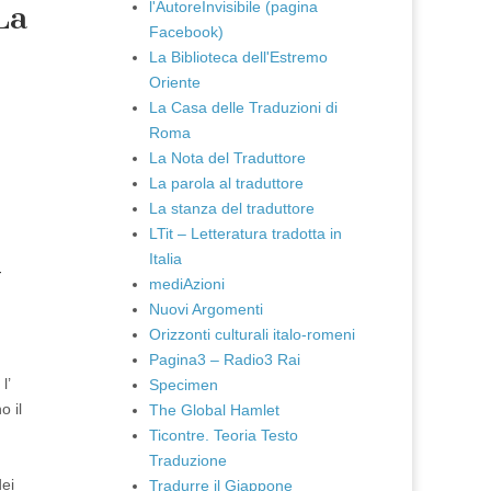
l'AutoreInvisibile (pagina
La
Facebook)
La Biblioteca dell'Estremo
Oriente
La Casa delle Traduzioni di
Roma
La Nota del Traduttore
La parola al traduttore
La stanza del traduttore
LTit – Letteratura tradotta in
Italia
-
mediAzioni
Nuovi Argomenti
Orizzonti culturali italo-romeni
Pagina3 – Radio3 Rai
l’
Specimen
o il
The Global Hamlet
Ticontre. Teoria Testo
Traduzione
dei
Tradurre il Giappone