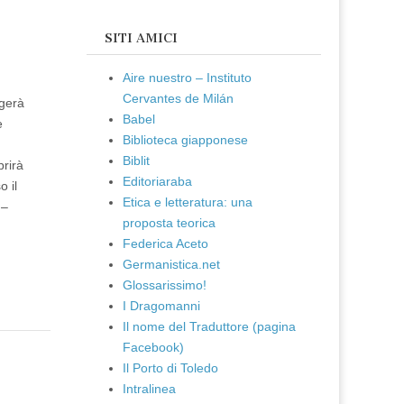
SITI AMICI
Aire nuestro – Instituto
Cervantes de Milán
lgerà
Babel
e
Biblioteca giapponese
Biblit
prirà
Editoriaraba
 il
Etica e letteratura: una
 –
proposta teorica
Federica Aceto
Germanistica.net
Glossarissimo!
I Dragomanni
Il nome del Traduttore (pagina
Facebook)
Il Porto di Toledo
Intralinea