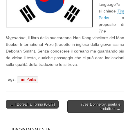
language?»
si chiede
Tim
Parks
a
proposito di
The
Vegetarian
, il libro della sudcoreana Han Kang vincitore del Man
Booker International Prize (tradotto in inglese dalla giovanissima
Deborah Smith). Senza conoscere il coreano ma guardando più
da vicino il testo, qualche passaggio che ci può dare indicazioni
sulla qualità della traduzione lo si trova.
Tags:
Tim Parks
Post
← I Boreali a Torino (6-8/7)
Yves Bonnefoy, poeta e
traduttore →
navigation
PROSSIMAMENTE