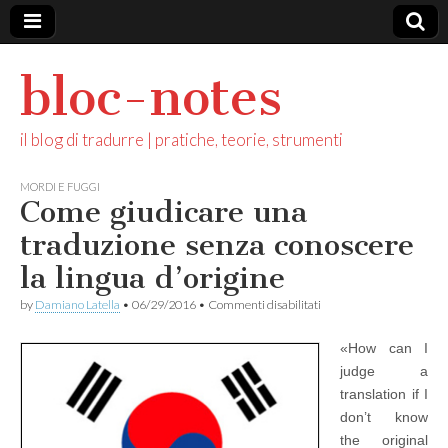
bloc-notes
il blog di tradurre | pratiche, teorie, strumenti
MORDI E FUGGI
Come giudicare una
traduzione senza conoscere
la lingua d’origine
su
by
Damiano Latella
•
06/29/2016
•
Commenti disabilitati
Come
giudicare
«How can I
una
traduzione
judge a
senza
translation if I
conoscere
la
don’t know
lingua
the original
d’origine