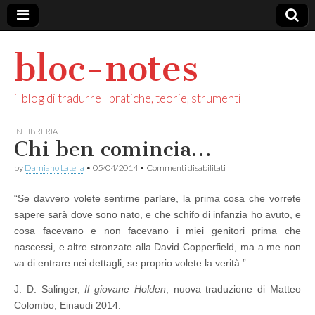
bloc-notes
il blog di tradurre | pratiche, teorie, strumenti
IN LIBRERIA
Chi ben comincia…
su
by
Damiano Latella
•
05/04/2014
•
Commenti disabilitati
Chi
ben
“Se davvero volete sentirne parlare, la prima cosa che vorrete
comincia…
sapere sarà dove sono nato, e che schifo di infanzia ho avuto, e
cosa facevano e non facevano i miei genitori prima che
nascessi, e altre stronzate alla David Copperfield, ma a me non
va di entrare nei dettagli, se proprio volete la verità.”
J. D. Salinger,
Il giovane Holden
, nuova traduzione di Matteo
Colombo, Einaudi 2014.