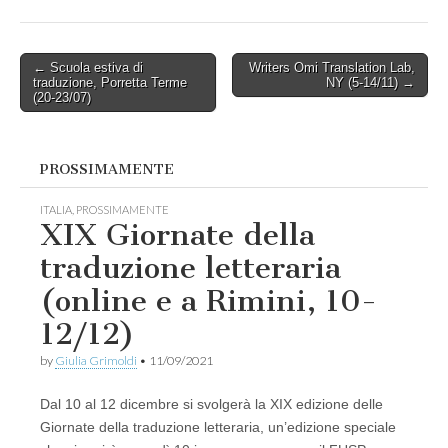
Post
← Scuola estiva di
Writers Omi Translation Lab,
traduzione, Porretta Terme
NY (5-14/11) →
navigation
(20-23/07)
PROSSIMAMENTE
ITALIA
,
PROSSIMAMENTE
XIX Giornate della
traduzione letteraria
(online e a Rimini, 10-
12/12)
by
Giulia Grimoldi
•
11/09/2021
Dal 10 al 12 dicembre si svolgerà la XIX edizione delle
Giornate della traduzione letteraria, un’edizione speciale