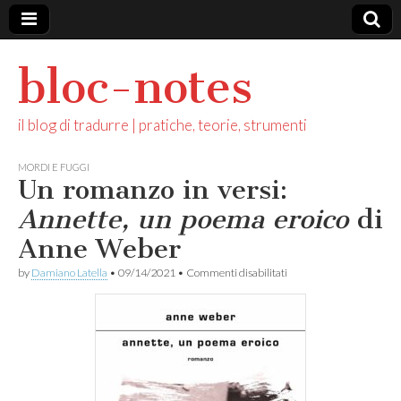
bloc-notes
il blog di tradurre | pratiche, teorie, strumenti
MORDI E FUGGI
Un romanzo in versi:
Annette, un poema eroico
di
Anne Weber
su
by
Damiano Latella
•
09/14/2021
•
Commenti disabilitati
Un
romanzo
in
versi:
A
n
n
e
t