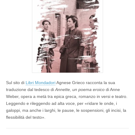
t
e
,
u
n
p
o
e
m
a
e
r
o
i
c
o
di
Sul sito di
Libri Mondadori
Agnese Grieco racconta la sua
Anne
traduzione dal tedesco di
Annette, un poema eroico
di Anne
Weber
Weber, opera a metà tra epica greca, romanzo in versi e teatro.
Leggendo e rileggendo ad alta voce, per «ridare le onde, i
galoppi, ma anche i larghi, le pause, le sospensioni, gli incisi, la
flessibilità del testo».