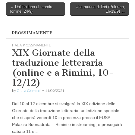
Post
← Dall’italiano al mondo
Una marina di libri (Palermo,
(online, 24/9)
16-19/9) →
navigation
PROSSIMAMENTE
ITALIA
,
PROSSIMAMENTE
XIX Giornate della
traduzione letteraria
(online e a Rimini, 10-
12/12)
by
Giulia Grimoldi
•
11/09/2021
Dal 10 al 12 dicembre si svolgerà la XIX edizione delle
Giornate della traduzione letteraria, un’edizione speciale
che si aprirà venerdì 10 in presenza presso il FUSP –
Palazzo Buonadrata – Rimini e in streaming, e proseguirà
sabato 11 e…