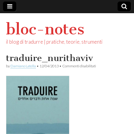
bloc-notes
il blog di tradurre | pratiche, teorie, strumenti
traduire_nurithaviv
su
by
Damiano Latella
•
12/04/2013
•
Commenti disabilitati
traduire_nurithaviv