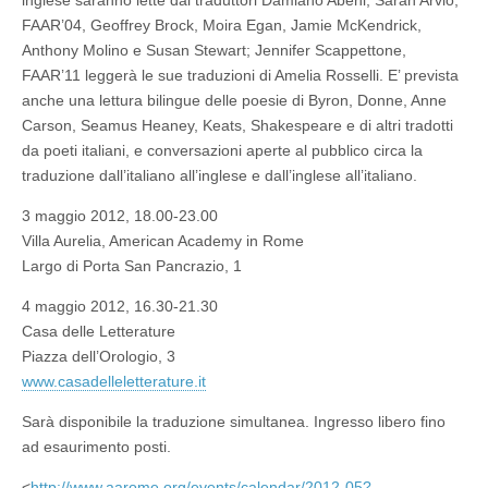
inglese saranno lette dai traduttori Damiano Abeni, Sarah Arvio,
FAAR’04, Geoffrey Brock, Moira Egan, Jamie McKendrick,
Anthony Molino e Susan Stewart; Jennifer Scappettone,
FAAR’11 leggerà le sue traduzioni di Amelia Rosselli. E’ prevista
anche una lettura bilingue delle poesie di Byron, Donne, Anne
Carson, Seamus Heaney, Keats, Shakespeare e di altri tradotti
da poeti italiani, e conversazioni aperte al pubblico circa la
traduzione dall’italiano all’inglese e dall’inglese all’italiano.
3 maggio 2012, 18.00-23.00
Villa Aurelia, American Academy in Rome
Largo di Porta San Pancrazio, 1
4 maggio 2012, 16.30-21.30
Casa delle Letterature
Piazza dell’Orologio, 3
www.casadelleletterature.it
Sarà disponibile la traduzione simultanea. Ingresso libero fino
ad esaurimento posti.
<
http://www.aarome.org/events/
calendar/2012-05?