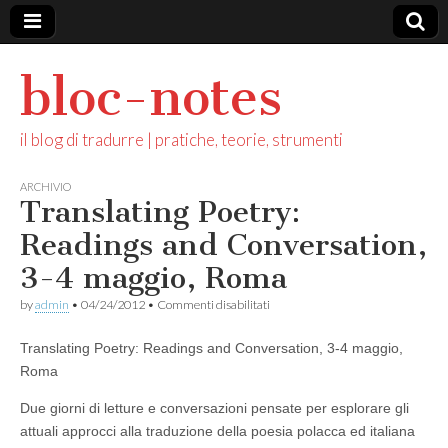
bloc-notes
il blog di tradurre | pratiche, teorie, strumenti
ARCHIVIO
Translating Poetry:
Readings and Conversation,
3-4 maggio, Roma
su
by
admin
•
04/24/2012
•
Commenti disabilitati
Translating
Poetry:
Translating Poetry: Readings and Conversation, 3-4 maggio,
Readings
and
Roma
Conversation,
3-
Due giorni di letture e conversazioni pensate per esplorare gli
4
attuali approcci alla traduzione della poesia polacca ed italiana
maggio,
Roma