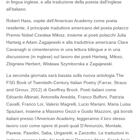
in lingua inglese, e alla traduzione della poesia dall’inglese
all’italiano.
Robert Hass, ospite dell’American Academy come poeta
residente, il principale traduttore americano del poeta polacco
Premio Nobel Czesław Miłosz, insieme ai poeti polacchi Julia
Hartwig e Adam Zagajewski e alla traduttrice americana Clare
Cavanagh si cimenteranno in una lettura bilingue e in una
discussione (in inglese) sul lavoro dei poeti Hartwig, Miłosz,
Zbigniew Herbert, Wisława Szymborska e Zagajewski.
La seconda giornata sarà basata sulla nuova antologia The
FSG Book of Twentieth-Century Italian Poetry (Farrar, Straus
and Giroux, 2012) di Geoffrey Brock. Poeti italiani come
Edoardo Albinati, Antonella Anedda, Franco Buffoni, Patrizia
Cavalli, Franco Loi, Valerio Magrelli, Lucio Mariani, Maria Luisa
Spaziani, insieme a Massimo Gezzi e Guido Mazzoni, già borsiti
italiani presso l’American Academy, leggeranno il loro stesso
lavoro così come opere di poeti quali D’Annunzio, Montale,
Pavese, Pasolini, Saba, Ungaretti, e Zanzotto. Le traduzioni in