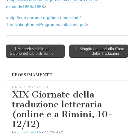
expand=1858#
1858
>
<
http://cdn.aarome.org/html-
emails/pdf/
TranslatingPoetryProgrammainIt
aliano.pdf
>
Post
← L’AutoreInvisibile al
Il Maggio dei Libri alla Casa
Salone del Libro di Torino
delle Traduzioni →
navigation
PROSSIMAMENTE
ITALIA
,
PROSSIMAMENTE
XIX Giornate della
traduzione letteraria
(online e a Rimini, 10-
12/12)
by
Giulia Grimoldi
•
11/09/2021