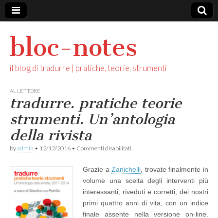
bloc-notes
il blog di tradurre | pratiche, teorie, strumenti
AL LETTORE
tradurre. pratiche teorie
strumenti. Un’antologia
della rivista
su
by
admin
•
12/12/2016
•
Commenti disabilitati
t
r
Grazie a
Zanichelli
, trovate finalmente in
a
d
volume una scelta degli interventi più
u
interessanti, riveduti e corretti, dei nostri
r
r
primi quattro anni di vita, con un indice
e
finale assente nella versione on-line.
.