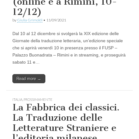
(online e a Rimini, 10-
n
12/12)
t
o
l
by
Giulia Grimoldi
•
11/09/2021
o
g
Dal 10 al 12 dicembre si svolgerà la XIX edizione delle
i
a
Giornate della traduzione letteraria, un’edizione speciale
d
che si aprirà venerdì 10 in presenza presso il FUSP –
e
l
Palazzo Buonadrata – Rimini e in streaming, e proseguirà
l
sabato 11 e…
a
r
i
Read more →
v
i
s
t
a
ITALIA
,
PROSSIMAMENTE
La Fabbrica dei classici.
La Traduzione delle
Letterature Straniere e
l’editoria milanese