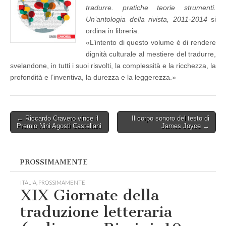
tradurre. pratiche teorie strumenti.
p
r
Un’antologia della rivista, 2011-2014
si
a
ordina in libreria.
t
i
«L’intento di questo volume è di rendere
c
dignità culturale al mestiere del tradurre,
h
e
svelandone, in tutti i suoi risvolti, la complessità e la ricchezza, la
t
profondità e l’inventiva, la durezza e la leggerezza.»
e
o
r
i
e
Post
← Riccardo Cravero vince il
Il corpo sonoro del testo di
s
Premio Nini Agosti Castellani
James Joyce →
t
navigation
r
u
m
e
PROSSIMAMENTE
n
t
ITALIA
,
PROSSIMAMENTE
i
XIX Giornate della
.
U
traduzione letteraria
n
’
a