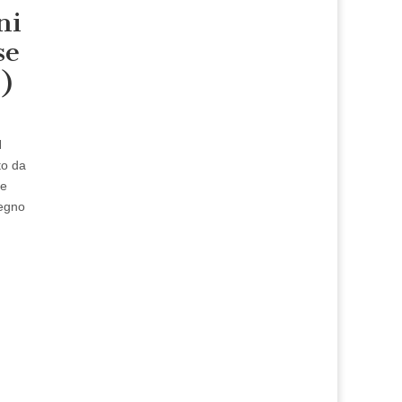
ni
se
1)
N
to da
re
Regno