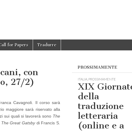
Call for Papers
Tradurre
PROSSIMAMENTE
icani, con
o, 27/2)
ITALIA
,
PROSSIMAMENTE
XIX Giornat
della
 Franca Cavagnoli. Il corso sarà
traduzione
zio maggiore sarà riservato alla
letteraria
nzi sui quali si lavorerà sono
The
(online e a
e
The Great Gatsby
di Francis S.