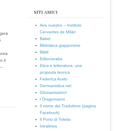
SITI AMICI
Aire nuestro – Instituto
Cervantes de Milán
lgerà
Babel
e
Biblioteca giapponese
Biblit
prirà
Editoriaraba
 il
Etica e letteratura: una
 –
proposta teorica
Federica Aceto
Germanistica.net
Glossarissimo!
I Dragomanni
Il nome del Traduttore (pagina
Facebook)
Il Porto di Toledo
Intralinea