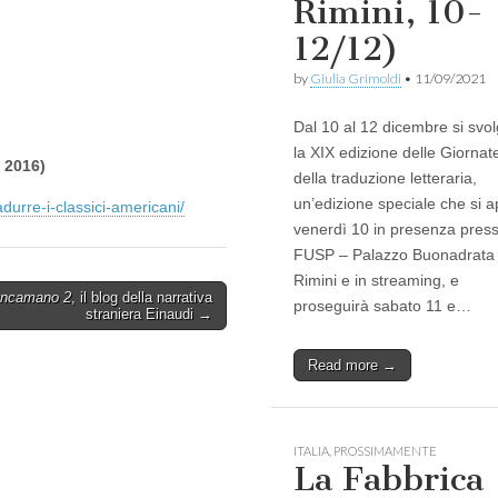
Rimini, 10-
12/12)
by
Giulia Grimoldi
•
11/09/2021
Dal 10 al 12 dicembre si svo
la XIX edizione delle Giornat
 2016)
della traduzione letteraria,
un’edizione speciale che si a
adurre-i-classici-americani/
venerdì 10 in presenza presso
FUSP – Palazzo Buonadrata
Rimini e in streaming, e
ancamano 2
, il blog della narrativa
proseguirà sabato 11 e…
straniera Einaudi →
Read more →
ITALIA
,
PROSSIMAMENTE
La Fabbrica