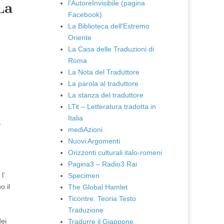
l'AutoreInvisibile (pagina
La
Facebook)
La Biblioteca dell'Estremo
Oriente
La Casa delle Traduzioni di
Roma
La Nota del Traduttore
La parola al traduttore
La stanza del traduttore
LTit – Letteratura tradotta in
Italia
-
mediAzioni
Nuovi Argomenti
Orizzonti culturali italo-romeni
Pagina3 – Radio3 Rai
l’
Specimen
o il
The Global Hamlet
Ticontre. Teoria Testo
Traduzione
dei
Tradurre il Giappone