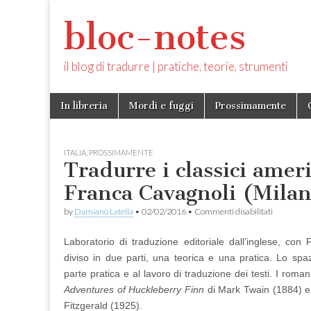
bloc-notes
il blog di tradurre | pratiche, teorie, strumenti
Skip
Main
In libreria
Mordi e fuggi
Prossimamente
to
menu
content
ITALIA
,
PROSSIMAMENTE
Tradurre i classici amer
Franca Cavagnoli (Milan
su
by
Damiano Latella
•
02/02/2016
•
Commenti disabilitati
Tradurre
i
Laboratorio di traduzione editoriale dall’inglese, con
classici
americani,
diviso in due parti, una teorica e una pratica. Lo spa
con
parte pratica e al lavoro di traduzione dei testi. I roma
Franca
Cavagnoli
Adventures of Huckleberry Finn
di Mark Twain (1884) 
(Milano,
Fitzgerald (1925).
27/2)