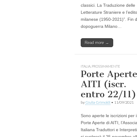
classici. La Traduzione delle
Letterature Straniere e l’edito
milanese (1950-2021)”. Fin d
dopoguerra Milano…
Read more →
ITALIA
,
PROSSIMAMENTE
Porte Apert
AITI (iscr.
entro 22/11)
by
Giulia Grimoldi
•
11/09/2021
Sono aperte le iscrizioni per i
Porte Aperte di AITI, l’Associ
Italiana Traduttori e Interpret
si svolgerà il 25 novembre al