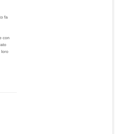
to fa
me con
vato
 loro