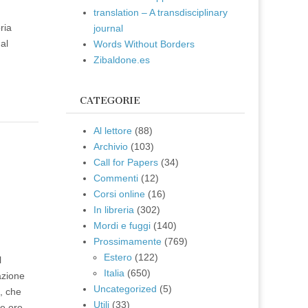
translation – A transdisciplinary
ria
journal
al
Words Without Borders
Zibaldone.es
CATEGORIE
Al lettore
(88)
Archivio
(103)
e
Call for Papers
(34)
Commenti
(12)
Corsi online
(16)
In libreria
(302)
Mordi e fuggi
(140)
Prossimamente
(769)
Estero
(122)
l
Italia
(650)
azione
Uncategorized
(5)
i, che
Utili
(33)
le ore