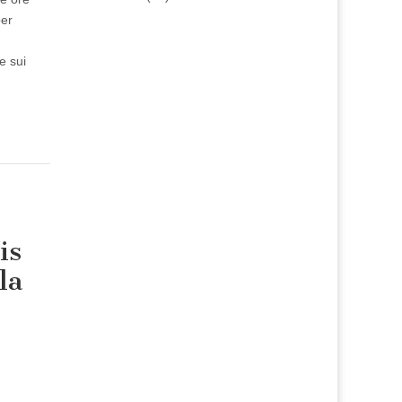
per
e sui
is
la