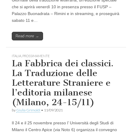
Giornate della traduzione letteraria, un’edizione speciale
che si aprirà venerdì 10 in presenza presso il FUSP –
Palazzo Buonadrata – Rimini e in streaming, e proseguirà
sabato 11 e…
Read more →
ITALIA
,
PROSSIMAMENTE
La Fabbrica dei classici.
La Traduzione delle
Letterature Straniere e
l’editoria milanese
(Milano, 24-15/11)
by
Giulia Grimoldi
•
11/09/2021
Il 24 e il 25 novembre presso l’ Università degli Studi di
Milano il Centro Apice (via Noto 6) organizza il convegno