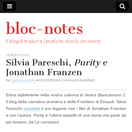
bloc-notes
il blog di tradurre | pratiche, teorie, strumenti
MORDI E FUGGI
Silvia Pareschi,
Purity
e
Jonathan Franzen
su
by
Damiano Latella
•
03/23/2016
•
Commenti disabilitati
Silvia
Pareschi,
P
Entra stabilmente nella nostra colonna di destra
Biancamano 2
,
u
il blog della narrativa straniera e delle Frontiere di Einaudi. Silvia
r
i
Pareschi
racconta
il suo legame con i libri di Jonathan Franzen
t
e con l’autore.
Purity
è l’ultimo tassello di una storia che parte da
y
più lontano, da
Le correzioni
.
e
Jonathan
Franzen