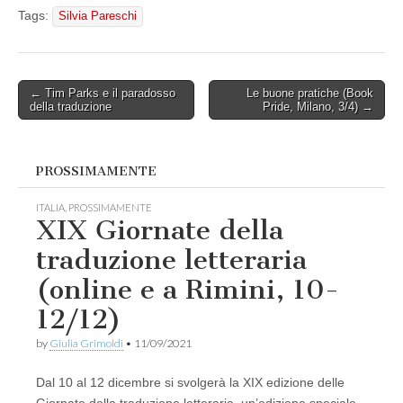
Tags:
Silvia Pareschi
Post
← Tim Parks e il paradosso
Le buone pratiche (Book
della traduzione
Pride, Milano, 3/4) →
navigation
PROSSIMAMENTE
ITALIA
,
PROSSIMAMENTE
XIX Giornate della
traduzione letteraria
(online e a Rimini, 10-
12/12)
by
Giulia Grimoldi
•
11/09/2021
Dal 10 al 12 dicembre si svolgerà la XIX edizione delle