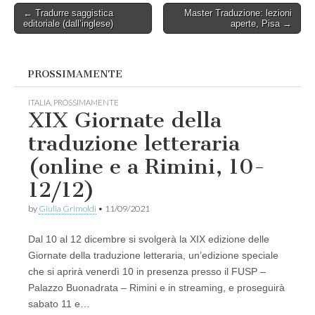
Post
← Tradurre saggistica
Master Traduzione: lezioni
editoriale (dall’inglese)
aperte, Pisa →
navigation
PROSSIMAMENTE
ITALIA
,
PROSSIMAMENTE
XIX Giornate della
traduzione letteraria
(online e a Rimini, 10-
12/12)
by
Giulia Grimoldi
•
11/09/2021
Dal 10 al 12 dicembre si svolgerà la XIX edizione delle
Giornate della traduzione letteraria, un’edizione speciale
che si aprirà venerdì 10 in presenza presso il FUSP –
Palazzo Buonadrata – Rimini e in streaming, e proseguirà
sabato 11 e…