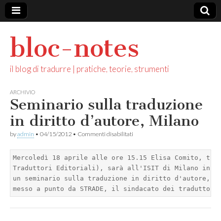
bloc-notes
il blog di tradurre | pratiche, teorie, strumenti
ARCHIVIO
Seminario sulla traduzione
in diritto d’autore, Milano
su
by
admin
•
04/15/2012
•
Commenti disabilitati
Seminario
sulla
traduzione
Mercoledì 18 aprile alle ore 15.15 Elisa Comito, trad
in
Traduttori Editoriali), sarà all'ISIT di Milano in vi
diritto
un seminario sulla traduzione in diritto d'autore, ne
d’autore,
messo a punto da STRADE, il sindacato dei traduttori
Milano