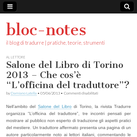
bloc-notes
il blog di tradurre | pratiche, teorie, strumenti
AL LETTORE
Salone del Libro di Torino
2013 – Che cos’è
“L’officina del traduttore”?
su
by
Damiano Latella
•
05/06/2013
•
Commenti disabilitati
Salone
del
Nell’ambito del
Salone del Libro
di Torino, la rivista Tradurre
Libro
di
organizza “L’officina del traduttore”, tre incontri pensati per
Torino
mostrare al pubblico non esperto di traduzione gli aspetti pratici
2013
–
del mestiere. Un traduttore affermato presenta una pagina di un
Che
autore particolarmente noto ai lettori italiani, commentando le
cos’è