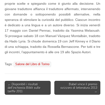
proprie scelte e spiegando come è giunto alla decisione. Un
“L’officina
del
giovane traduttore affianca il traduttore affermato, intervenendo
traduttore”?
con domande o sottoponendo possibili alternative, nella
speranza di stimolare la curiosità del pubblico. Ciascun incontro
è dedicato a una lingua e a un autore diverso. Si inizia venerdì
17 maggio con Daniel Pennac, tradotto da Yasmina Melaouah.
Si prosegue sabato 18 con Manuel Vázquez Montalbán, tradotto
da Hado Lyria. Si chiude domenica 19 con Jeff Kinney e il Diario
di una schiappa, tradotto da Rossella Bernascone. Per tutti e tre
gli incontri, l’appuntamento è alle ore 19 allo Spazio Autori.
Tags:
Salone del Libro di Torino
Post
← Disponibili i risultati
Babel vince il premio
dell’inchiesta Biblit sulle
svizzero di letteratura 2013
navigation
tariffe 2011
→