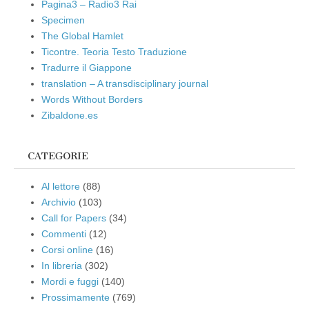
Pagina3 – Radio3 Rai
Specimen
The Global Hamlet
Ticontre. Teoria Testo Traduzione
Tradurre il Giappone
translation – A transdisciplinary journal
Words Without Borders
Zibaldone.es
CATEGORIE
Al lettore
(88)
Archivio
(103)
Call for Papers
(34)
Commenti
(12)
Corsi online
(16)
In libreria
(302)
Mordi e fuggi
(140)
Prossimamente
(769)