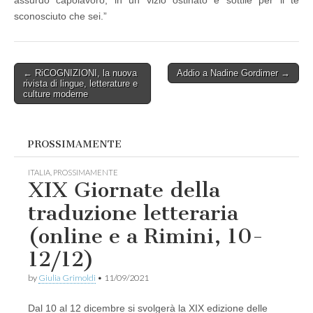
assurdo capolavoro, in un vizio ostinato e sottile per il te
sconosciuto che sei.”
Post
← RiCOGNIZIONI, la nuova
Addio a Nadine Gordimer →
rivista di lingue, letterature e
navigation
culture moderne
PROSSIMAMENTE
ITALIA
,
PROSSIMAMENTE
XIX Giornate della
traduzione letteraria
(online e a Rimini, 10-
12/12)
by
Giulia Grimoldi
•
11/09/2021
Dal 10 al 12 dicembre si svolgerà la XIX edizione delle