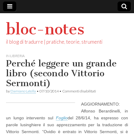
bloc-notes
il blog di tradurre | pratiche, teorie, strumenti
IN LIBRERIA
Perché leggere un grande
libro (secondo Vittorio
Sermonti)
su
by
Damiano Latella
•
07/10/2014
•
Commenti disabilitati
Perché
leggere
AGGIORNAMENTO:
un
grande
Alfonso Berardinelli, in
libro
un lungo intervento sul
Foglio
del 28/6/14, ha espresso con
(secondo
Vittorio
parole lusinghiere il suo apprezzamento per la traduzione di
Sermonti)
Vittorio Sermonti. “Ovidio è entrato in Vittorio Sermonti, si è