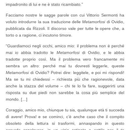
impadronito di lui e ne è stato ricambiato.”
Facciamo nostre le sagge parole con cui Vittorio Sermonti ha
voluto introdurre la sua traduzione delle
Metamorfosi
di Ovidio,
pubblicata da Rizzoli. Il discorso vale per tutte le opere che, a
torto o a ragione, ci incutono timore.
“
Guardiamoci negli occhi, amico mio: il problema non è perché
mai io abbia tradotto le
Metamorfosi
di Ovidio, e le abbia
tradotte proprio così. Ma il problema vero francamente mi
sembra un altro: perché mai tu dovresti leggerle, queste
Metamorfosi
di Ovidio? Potrei dire: leggitele, e poi mi rispondi!
Ma se tu mi chiedessi – richiesta più che ragionevole, data
anche la stazza del volume – chi te lo fa fare, suggerirti una
risposta su due piedi non sarebbe la cosa più semplice del
mondo. […]
Coraggio, amico mio, chiunque tu sia, qualunque età ti succeda
di avere! Prova! e se cominci, c’è anche caso che il compito
obsoleto della lettura si trasformi, annaspando in questo