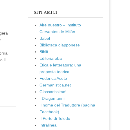
SITI AMICI
Aire nuestro – Instituto
Cervantes de Milán
lgerà
Babel
e
Biblioteca giapponese
Biblit
prirà
Editoriaraba
 il
Etica e letteratura: una
 –
proposta teorica
Federica Aceto
Germanistica.net
Glossarissimo!
I Dragomanni
Il nome del Traduttore (pagina
Facebook)
Il Porto di Toledo
Intralinea