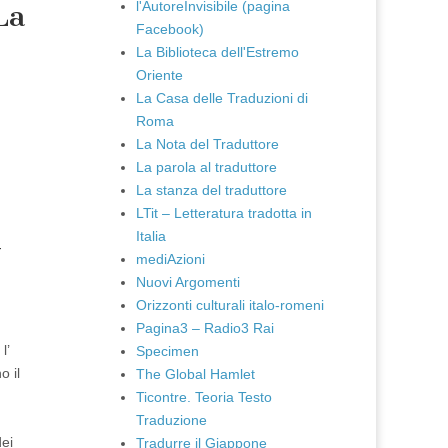
l'AutoreInvisibile (pagina
La
Facebook)
La Biblioteca dell'Estremo
Oriente
La Casa delle Traduzioni di
Roma
La Nota del Traduttore
La parola al traduttore
La stanza del traduttore
LTit – Letteratura tradotta in
Italia
-
mediAzioni
Nuovi Argomenti
Orizzonti culturali italo-romeni
Pagina3 – Radio3 Rai
l’
Specimen
o il
The Global Hamlet
Ticontre. Teoria Testo
Traduzione
dei
Tradurre il Giappone