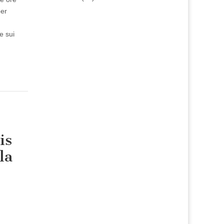
per
e sui
is
la