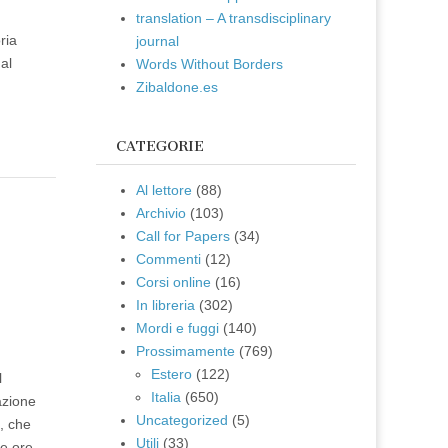
translation – A transdisciplinary
ria
journal
al
Words Without Borders
Zibaldone.es
CATEGORIE
Al lettore
(88)
Archivio
(103)
e
Call for Papers
(34)
Commenti
(12)
Corsi online
(16)
In libreria
(302)
Mordi e fuggi
(140)
Prossimamente
(769)
Estero
(122)
l
Italia
(650)
azione
Uncategorized
(5)
i, che
Utili
(33)
le ore