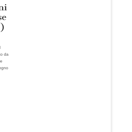
ni
se
1)
N
to da
re
Regno