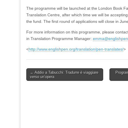
The programme will be launched at the London Book Fair
Translation Centre, after which time we will be accepting
the fund. The first round of applications will close in Jun
For more information on this programme, please conta
in Translation Programme Manager:
emma@englishpen
<
http://www.englishpen.org/
translation/pen-translates/
>
Post
← Addio a Tabucchi: Tradurre è viaggiare
Program
verso un’opera
navigation