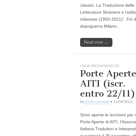
classici. La Traduzione delle
Letterature Straniere e l’edito
milanese (1950-2021)”. Fin d
dopoguerra Milano…
Read more →
ITALIA
,
PROSSIMAMENTE
Porte Apert
AITI (iscr.
entro 22/11)
by
Giulia Grimoldi
•
11/09/2021
Sono aperte le iscrizioni per i
Porte Aperte di AITI, l’Associ
Italiana Traduttori e Interpret
si svolgerà il 25 novembre al