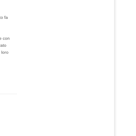
to fa
me con
vato
 loro