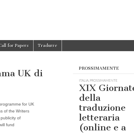
Call for Papers
Tradurre
PROSSIMAMENTE
mma UK di
ITALIA
,
PROSSIMAMENTE
XIX Giornat
della
 programme for UK
traduzione
ss of the Writers
letteraria
publicity of
(online e a
ill fund