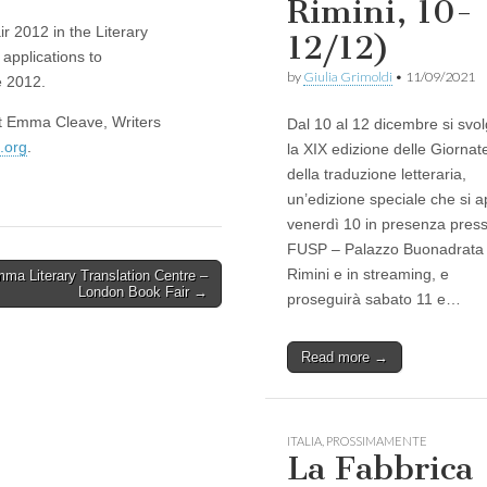
Rimini, 10-
 2012 in the Literary
12/12)
 applications to
by
Giulia Grimoldi
•
11/09/2021
e 2012.
ct Emma Cleave, Writers
Dal 10 al 12 dicembre si svo
.org
.
la XIX edizione delle Giornat
della traduzione letteraria,
un’edizione speciale che si a
venerdì 10 in presenza presso
FUSP – Palazzo Buonadrata
Rimini e in streaming, e
ma Literary Translation Centre –
London Book Fair →
proseguirà sabato 11 e…
Read more →
ITALIA
,
PROSSIMAMENTE
La Fabbrica