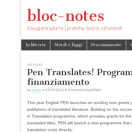
bloc-notes
il blog di tradurre | pratiche, teorie, strumenti
Skip
Main
In libreria
Mordi e fuggi
Prossimamente
to
menu
content
ARCHIVIO
Pen Translates! Progra
finanziamento
su
by
admin
•
03/29/2012
•
Commenti disabilitati
Pen
Translates!
This year English PEN launches an exciting new grants
Programma
UK
publishers of translated literature. Building on the succe
di
in Translation programme, which provides grants for the 
finanziamento
translated titles, PEN will launch a new programme that w
translation costs directly.