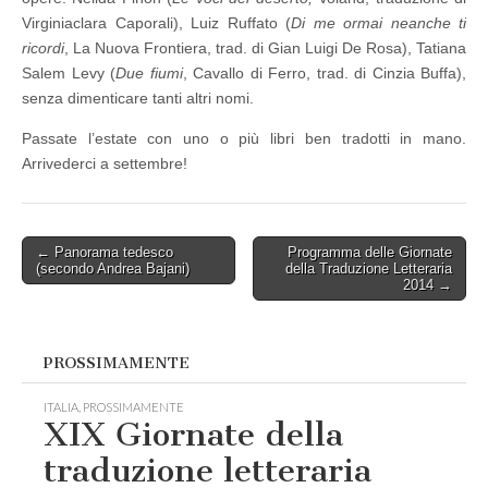
Virginiaclara Caporali
), Luiz Ruffato (
Di me ormai neanche ti
ricordi
, La Nuova Frontiera, trad. di Gian Luigi De Rosa), Tatiana
Salem Levy (
Due fiumi
, Cavallo di Ferro, trad. di Cinzia Buffa),
senza dimenticare tanti altri nomi.
Passate l’estate con uno o più libri ben tradotti in mano.
Arrivederci a settembre!
Post
← Panorama tedesco
Programma delle Giornate
(secondo Andrea Bajani)
della Traduzione Letteraria
navigation
2014 →
PROSSIMAMENTE
ITALIA
,
PROSSIMAMENTE
XIX Giornate della
traduzione letteraria