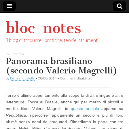
bloc-notes
il blog di tradurre | pratiche, teorie, strumenti
IN LIBRERIA
Panorama brasiliano
(secondo Valerio Magrelli)
su
by
Damiano Latella
•
08/08/2014
•
Commenti disabilitati
Panorama
brasiliano
(secondo
Terzo e ultimo appuntamento alla scoperta di altre lingue e altre
Valerio
Magrelli)
letterature. Tocca al Brasile, anche qui per merito di piccoli e
medi editori. Valerio Magrelli, in
questo articolo
apparso su
Repubblica,
ripercorre rapidamente un secolo e più di libri,
ahimè senza nomi dei traduttori. Rimediamo in parte con tre
opere: Nélida Piñon (
Le voci del deserto,
Voland, traduzione di