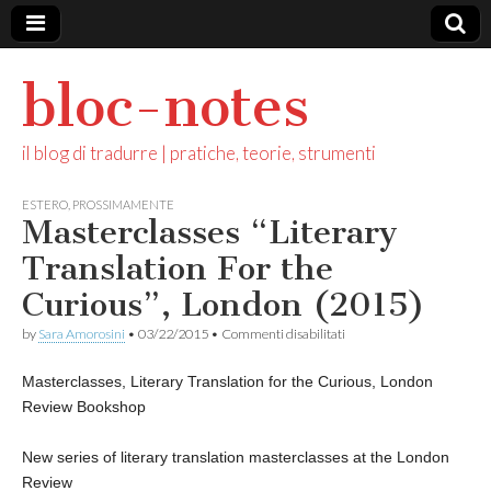
bloc-notes
il blog di tradurre | pratiche, teorie, strumenti
ESTERO
,
PROSSIMAMENTE
Masterclasses “Literary
Translation For the
Curious”, London (2015)
su
by
Sara Amorosini
•
03/22/2015
•
Commenti disabilitati
Masterclasses
“Literary
Masterclasses, Literary Translation for the Curious, London
Translation
For
Review Bookshop
the
Curious”,
London
New series of literary translation masterclasses at the London
(2015)
Review