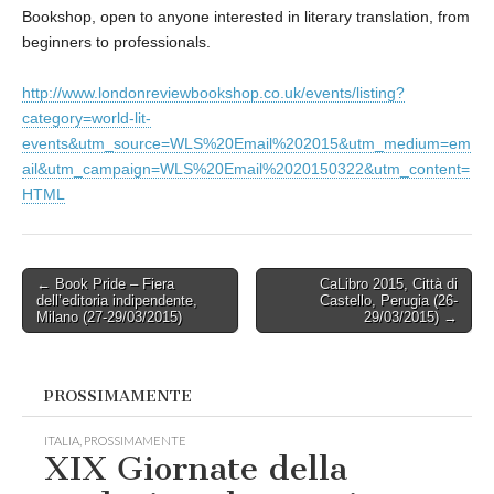
Bookshop, open to anyone interested in literary translation, from
beginners to professionals.
http://www.londonreviewbookshop.co.uk/events/listing?
category=world-lit-
events&utm_source=WLS%20Email%202015&utm_medium=em
ail&utm_campaign=WLS%20Email%2020150322&utm_content=
HTML
Post
← Book Pride – Fiera
CaLibro 2015, Città di
dell’editoria indipendente,
Castello, Perugia (26-
navigation
Milano (27-29/03/2015)
29/03/2015) →
PROSSIMAMENTE
ITALIA
,
PROSSIMAMENTE
XIX Giornate della