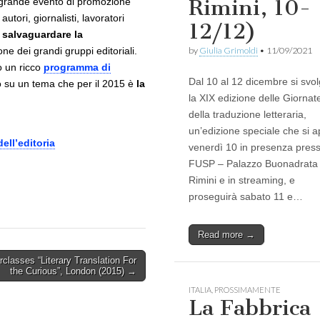
Rimini, 10-
 grande evento di promozione
autori, giornalisti, lavoratori
)
12/12)
a salvaguardare la
ne dei grandi gruppi editoriali.
by
Giulia Grimoldi
•
11/09/2021
o un ricco
programma di
Dal 10 al 12 dicembre si svo
to su un tema che per il 2015 è
la
la XIX edizione delle Giornat
della traduzione letteraria,
un’edizione speciale che si a
ell’editoria
venerdì 10 in presenza presso
FUSP – Palazzo Buonadrata
Rimini e in streaming, e
proseguirà sabato 11 e…
Read more →
classes “Literary Translation For
the Curious”, London (2015) →
ITALIA
,
PROSSIMAMENTE
La Fabbrica