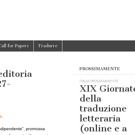
Call for Papers
Tradurre
PROSSIMAMENTE
editoria
27-
ITALIA
,
PROSSIMAMENTE
XIX Giornat
della
traduzione
letteraria
o.
(online e a
 indipendente”, promossa
e,