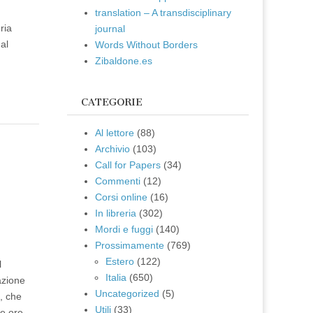
translation – A transdisciplinary
ria
journal
al
Words Without Borders
Zibaldone.es
CATEGORIE
Al lettore
(88)
Archivio
(103)
e
Call for Papers
(34)
Commenti
(12)
Corsi online
(16)
In libreria
(302)
Mordi e fuggi
(140)
Prossimamente
(769)
Estero
(122)
l
Italia
(650)
azione
Uncategorized
(5)
i, che
Utili
(33)
le ore