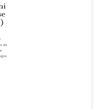
ni
se
1)
N
to da
re
Regno