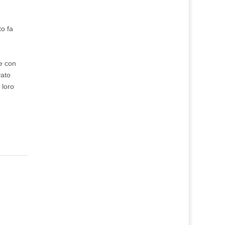
to fa
me con
vato
 loro