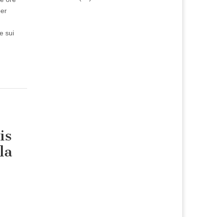
per
e sui
is
la