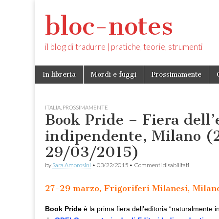
bloc-notes
il blog di tradurre | pratiche, teorie, strumenti
Skip
Main
In libreria
Mordi e fuggi
Prossimamente
to
menu
content
ITALIA
,
PROSSIMAMENTE
Book Pride – Fiera dell’
indipendente, Milano (
29/03/2015)
su
by
Sara Amorosini
•
03/22/2015
•
Commenti disabilitati
Book
Pride
27-29 marzo, Frigoriferi Milanesi, Milan
–
Fiera
dell’editoria
Book Pride
è la prima fiera dell’editoria “naturalmente
indipendent