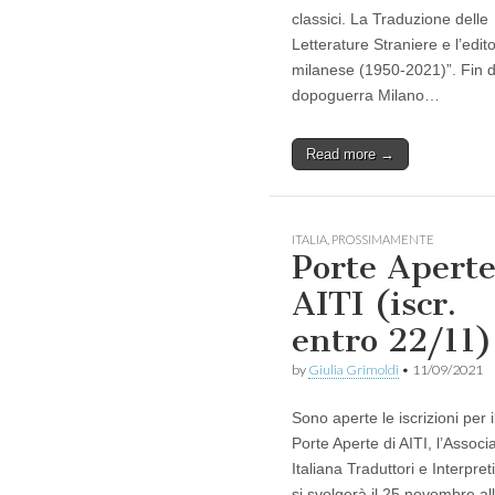
classici. La Traduzione delle
Letterature Straniere e l’edito
milanese (1950-2021)”. Fin d
dopoguerra Milano…
Read more →
ITALIA
,
PROSSIMAMENTE
Porte Apert
AITI (iscr.
entro 22/11)
by
Giulia Grimoldi
•
11/09/2021
Sono aperte le iscrizioni per i
Porte Aperte di AITI, l’Associ
Italiana Traduttori e Interpret
si svolgerà il 25 novembre al