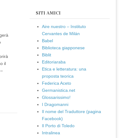
SITI AMICI
Aire nuestro – Instituto
Cervantes de Milán
lgerà
Babel
e
Biblioteca giapponese
Biblit
prirà
Editoriaraba
 il
Etica e letteratura: una
 –
proposta teorica
Federica Aceto
Germanistica.net
Glossarissimo!
I Dragomanni
Il nome del Traduttore (pagina
Facebook)
Il Porto di Toledo
Intralinea