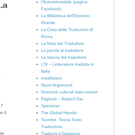
l'AutoreInvisibile (pagina
La
Facebook)
La Biblioteca dell'Estremo
Oriente
La Casa delle Traduzioni di
Roma
La Nota del Traduttore
La parola al traduttore
La stanza del traduttore
LTit – Letteratura tradotta in
Italia
-
mediAzioni
Nuovi Argomenti
Orizzonti culturali italo-romeni
Pagina3 – Radio3 Rai
l’
Specimen
o il
The Global Hamlet
Ticontre. Teoria Testo
Traduzione
dei
Tradurre il Giappone