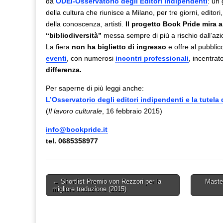
Milano
da
ODEI-Osservatorio degli Editori Indipendenti
: un
(27-
della cultura che riunisce a Milano, per tre giorni, editori, 
29/03/2015
della conoscenza, artisti.
Il progetto Book Pride mira 
“bibliodiversità”
messa sempre di più a rischio dall’azio
La fiera
non ha biglietto di ingresso
e
offre al pubblic
eventi
, con numerosi
incontri professionali
, incentra
differenza.
Per saperne di più leggi anche:
L’Osservatorio degli editori indipendenti e la tutela d
(
Il lavoro culturale
, 16 febbraio 2015)
info@bookpride.it
tel. 0685358977
Post
← Shortlist Premio von Rezzori per la
Master
migliore traduzione (2015)
navigation