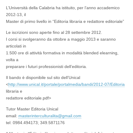
le
porte
L’Università della Calabria ha istituito, per l’anno accademico
del
2012-13, il
nuovo
Master
Master di primo livello in “Editoria libraria e redattore editoriale”
I
in
Le iscrizioni sono aperte fino al 28 settembre 2012.
“Editoria
libraria
I corsi si svolgeranno da ottobre a maggio 2013 e saranno
e
articolati in
redattore
1.500 ore di attività formativa in modalità blended elearning,
editoriale”
volta a
preparare i futuri professionisti dell’editoria.
Il bando è disponibile sul sito dell’Unical
<
http://www.unical.it/portale/
portalmedia/bandi/2012-07/
Editoria
libraria e
redattore editoriale.pdf>
Tutor Master Editoria Unical
email:
masterinterculturalita@gmail.
com
tel: 0984.494173; 349.5871176