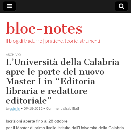
bloc-notes
il blog di tradurre | pratiche, teorie, strumenti
ARCHIVIO
L’Università della Calabria
apre le porte del nuovo
Master I in “Editoria
libraria e redattore
editoriale”
su
by
admin
•
09/18/2012
•
Commenti disabilitati
L’Università
della
Iscrizioni aperte fino al 28 ottobre
Calabria
apre
per il Master di primo livello istituito dall’Università della Calabria