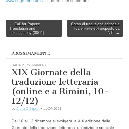
www.segreterie.unical.it
, entro il 28 settembre.
Post
← Call for Papers:
Corso di traduzione editoriale
Translation and
(da en-fr-te-sp) proposto da
navigation
Lexicography (30/11)
NTL →
PROSSIMAMENTE
ITALIA
,
PROSSIMAMENTE
XIX Giornate della
traduzione letteraria
(online e a Rimini, 10-
12/12)
by
Giulia Grimoldi
•
11/09/2021
Dal 10 al 12 dicembre si svolgerà la XIX edizione delle
Giornate della traduzione letteraria, un’edizione speciale