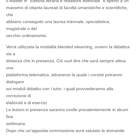
Il Master in “Editoria libraria e redattore editoriale” è aperto a un
massimo di ottanta laureati di facoltà umanistiche e scientifiche,
che
abbiano conseguito una laurea triennale, specialistica,
magistrale o del
vecchio ordinamento.
Verrà utilizzata la modalità blended elearning, ovvero la didattica
sia a
distanza che in presenza. Ciò vuol dire che sarà sempre attiva
una
piattaforma telematica, attraverso la quale i corsisti potranno
dialogare
sui moduli didattici con i tutor, i quali provvederanno alla
correzione di
elaborati e di esercizi.
Le lezioni in presenza saranno svolte prevalentemente in alcuni
fine
settimana.
Dopo che un’apposita commissione avrà valutato le domande