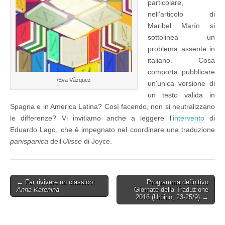
particolare,
nell’articolo di
Maribel Marín si
sottolinea un
problema assente in
italiano. Cosa
comporta pubblicare
/Eva Vázquez
un’unica versione di
un testo valida in
Spagna e in America Latina? Così facendo, non si neutralizzano
le differenze? Vi invitiamo anche a leggere l’
intervento
di
Eduardo Lago, che è impegnato nel coordinare una traduzione
panispanica
dell’
Ulisse
di Joyce.
Post
← Far rivivere un classico:
Programma definitivo
Anna Karenina
Giornate della Traduzione
navigation
2016 (Urbino, 23-25/9) →