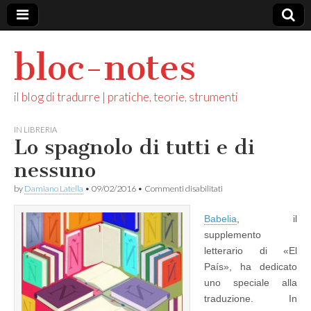
bloc-notes
il blog di tradurre | pratiche, teorie, strumenti
IN LIBRERIA
Lo spagnolo di tutti e di
nessuno
su
by
Damiano Latella
•
09/02/2016
•
Commenti disabilitati
Lo
spagnolo
Babelia
, il
di
tutti
supplemento
e
letterario di «El
di
nessuno
País», ha dedicato
uno speciale alla
traduzione. In