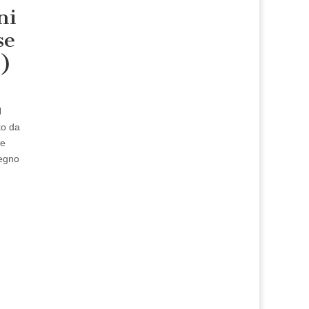
ni
se
1)
N
to da
re
Regno