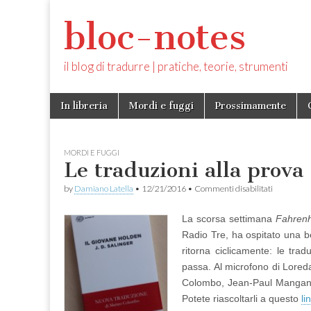
bloc-notes
il blog di tradurre | pratiche, teorie, strumenti
Skip
Main
In libreria
Mordi e fuggi
Prossimamente
to
menu
content
MORDI E FUGGI
Le traduzioni alla prova
su
by
Damiano Latella
•
12/21/2016
•
Commenti disabilitati
Le
traduzioni
La scorsa settimana
Fahrenh
alla
prova
Radio Tre, ha ospitato una b
del
ritorna ciclicamente: le tra
tempo
passa. Al microfono di Lored
Colombo, Jean-Paul Mangana
Potete riascoltarli a questo
li