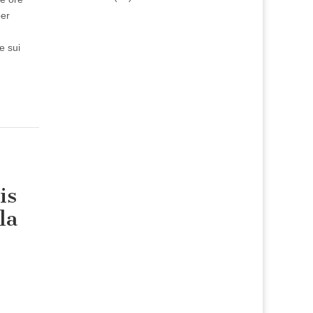
per
e sui
is
la