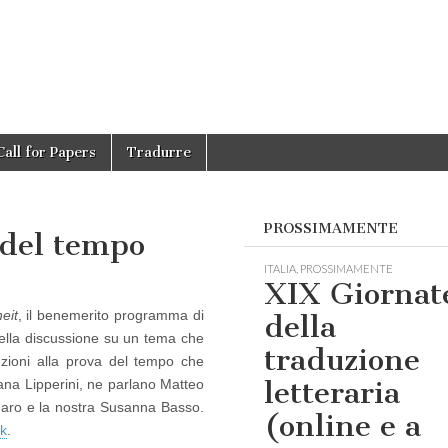
Call for Papers
Tradurre
PROSSIMAMENTE
 del tempo
ITALIA
,
PROSSIMAMENTE
XIX Giornat
eit
, il benemerito programma di
della
ella discussione su un tema che
traduzione
duzioni alla prova del tempo che
letteraria
ana Lipperini, ne parlano Matteo
ro e la nostra Susanna Basso.
(online e a
nk
.