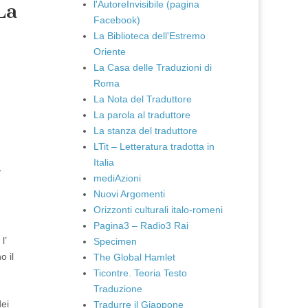
l'AutoreInvisibile (pagina
La
Facebook)
La Biblioteca dell'Estremo
Oriente
La Casa delle Traduzioni di
Roma
La Nota del Traduttore
La parola al traduttore
La stanza del traduttore
LTit – Letteratura tradotta in
Italia
-
mediAzioni
Nuovi Argomenti
Orizzonti culturali italo-romeni
Pagina3 – Radio3 Rai
l’
Specimen
o il
The Global Hamlet
Ticontre. Teoria Testo
Traduzione
dei
Tradurre il Giappone