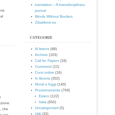
translation – A transdisciplinary
ria
journal
al
Words Without Borders
Zibaldone.es
CATEGORIE
Al lettore
(88)
Archivio
(103)
e
Call for Papers
(34)
Commenti
(12)
Corsi online
(16)
In libreria
(302)
Mordi e fuggi
(140)
Prossimamente
(769)
Estero
(122)
l
Italia
(650)
azione
Uncategorized
(5)
i, che
Utili
(33)
le ore