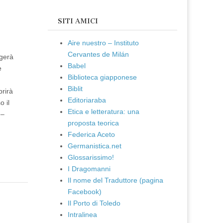
SITI AMICI
Aire nuestro – Instituto
Cervantes de Milán
lgerà
Babel
e
Biblioteca giapponese
Biblit
prirà
Editoriaraba
 il
Etica e letteratura: una
 –
proposta teorica
Federica Aceto
Germanistica.net
Glossarissimo!
I Dragomanni
Il nome del Traduttore (pagina
Facebook)
Il Porto di Toledo
Intralinea