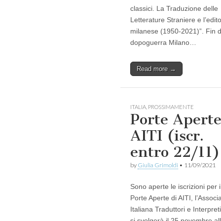
classici. La Traduzione delle
Letterature Straniere e l’edito
milanese (1950-2021)”. Fin d
dopoguerra Milano…
Read more →
ITALIA
,
PROSSIMAMENTE
Porte Apert
AITI (iscr.
entro 22/11)
by
Giulia Grimoldi
•
11/09/2021
Sono aperte le iscrizioni per i
Porte Aperte di AITI, l’Associ
Italiana Traduttori e Interpret
si svolgerà il 25 novembre al