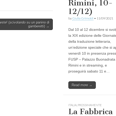
Rimini, 10-
12/12)
by
Giulia Grimoldi
•
11/09/2021
este! (scivolando su un panino di
gamberetti) →
Dal 10 al 12 dicembre si svo
la XIX edizione delle Giornat
della traduzione letteraria,
un’edizione speciale che si a
venerdì 10 in presenza presso
FUSP – Palazzo Buonadrata
Rimini e in streaming, e
proseguirà sabato 11 e…
Read more →
ITALIA
,
PROSSIMAMENTE
La Fabbrica