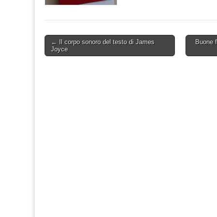
Post
← Il corpo sonoro del testo di James
Buone f
Joyce
navigation