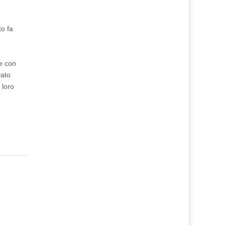
to fa
me con
vato
 loro