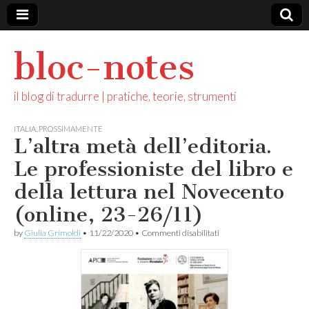
bloc-notes
il blog di tradurre | pratiche, teorie, strumenti
ITALIA
,
PROSSIMAMENTE
L’altra metà dell’editoria.
Le professioniste del libro e
della lettura nel Novecento
(online, 23-26/11)
su
by
Giulia Grimoldi
•
11/22/2020
•
Commenti disabilitati
L’altra
metà
dell’editoria.
Le
professioniste
del