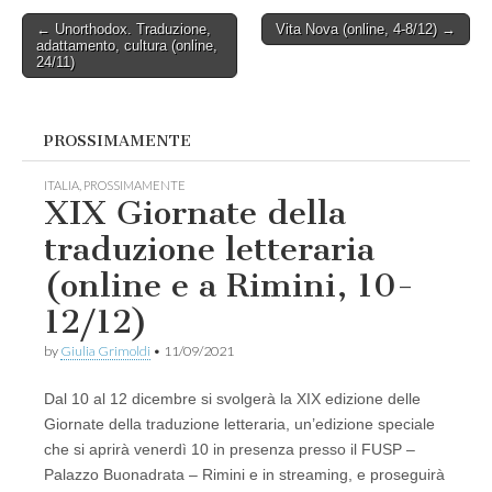
Post
← Unorthodox. Traduzione,
Vita Nova (online, 4-8/12) →
adattamento, cultura (online,
navigation
24/11)
PROSSIMAMENTE
ITALIA
,
PROSSIMAMENTE
XIX Giornate della
traduzione letteraria
(online e a Rimini, 10-
12/12)
by
Giulia Grimoldi
•
11/09/2021
Dal 10 al 12 dicembre si svolgerà la XIX edizione delle
Giornate della traduzione letteraria, un’edizione speciale
che si aprirà venerdì 10 in presenza presso il FUSP –
Palazzo Buonadrata – Rimini e in streaming, e proseguirà