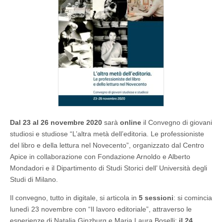
libro
e
della
lettura
nel
Novecento
(online,
23-
26/11)
Dal 23 al 26 novembre 2020
sarà
online
il Convegno di giovani
studiosi e studiose “L’altra metà dell’editoria. Le professioniste
del libro e della lettura nel Novecento”, organizzato dal Centro
Apice in collaborazione con Fondazione Arnoldo e Alberto
Mondadori e il Dipartimento di Studi Storici dell’ Università degli
Studi di Milano.
Il convegno, tutto in digitale, si articola in
5 sessioni
: si comincia
lunedì 23 novembre con “Il lavoro editoriale”, attraverso le
esperienze di Natalia Ginzburg e Maria Laura Boselli;
il 24