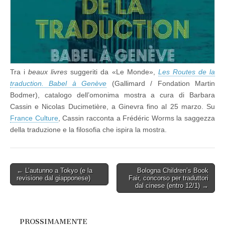
Tra i
beaux livres
suggeriti da «Le Monde»,
Les Routes de la
traduction. Babel à Genève
(Gallimard / Fondation Martin
Bodmer), catalogo dell’omonima mostra a cura di Barbara
Cassin e Nicolas Ducimetière, a Ginevra fino al 25 marzo. Su
France Culture
, Cassin racconta a Frédéric Worms la saggezza
della traduzione e la filosofia che ispira la mostra.
Post
← L’autunno a Tokyo (e la
Bologna Children’s Book
revisione dal giapponese)
Fair, concorso per traduttori
navigation
dal cinese (entro 12/1) →
PROSSIMAMENTE