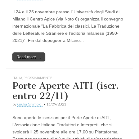
Il 24 e il 25 novembre presso l’ Università degli Studi di
Milano il Centro Apice (via Noto 6) organizza il convegno
internazionale “La Fabbrica dei classici. La Traduzione
delle Letterature Straniere e l’editoria milanese (1950-
2021)”. Fin dal dopoguerra Milano…
Read more →
ITALIA
,
PROSSIMAMENTE
Porte Aperte AITI (iscr.
entro 22/11)
by
Giulia Grimoldi
•
11/09/2021
Sono aperte le iscrizioni per il Porte Aperte di AITI,
l’Associazione Italiana Traduttori e Interpreti, che si
svolgerà il 25 novembre alle ore 17.00 su Piattaforma
Zoom per saperne di più sulle attività di un’associazione