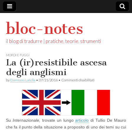
bloc-notes
il blog di tradurre | pratiche, teorie, strumenti
MORDI E FUGGI
La (ir)resistibile ascesa
degli anglismi
su
by
Damiano Latella
•
07/21/2016
•
Commenti disabilitati
La
(ir)resistibile
ascesa
degli
anglismi
Su
Internazionale,
trovate un lungo
articolo
di Tullio De Mauro
che fa il punto della situazione a proposito di uno dei temi su cui