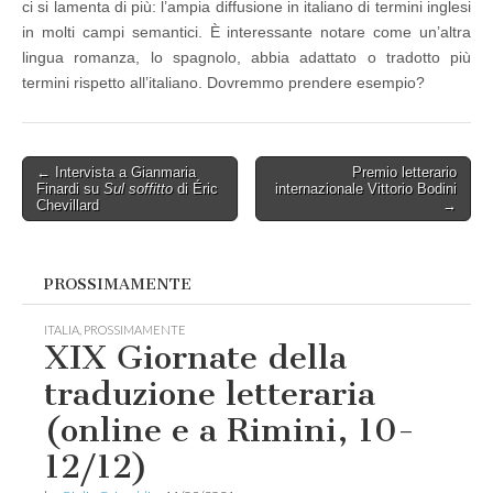
ci si lamenta di più: l’ampia diffusione in italiano di termini inglesi
in molti campi semantici. È interessante notare come un’altra
lingua romanza, lo spagnolo, abbia adattato o tradotto più
termini rispetto all’italiano. Dovremmo prendere esempio?
Post
← Intervista a Gianmaria
Premio letterario
Finardi su
Sul soffitto
di Éric
internazionale Vittorio Bodini
navigation
Chevillard
→
PROSSIMAMENTE
ITALIA
,
PROSSIMAMENTE
XIX Giornate della
traduzione letteraria
(online e a Rimini, 10-
12/12)