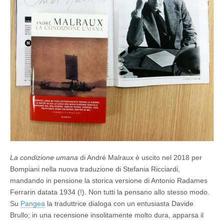
o
n
e
u
m
a
n
a
di
André
Malraux
in
una
nuova
veste
La condizione umana
di André Malraux è uscito nel 2018 per
Bompiani nella nuova traduzione di Stefania Ricciardi,
mandando in pensione la storica versione di Antonio Radames
Ferrarin datata 1934 (!). Non tutti la pensano allo stesso modo.
Su
Pangea
la traduttrice dialoga con un entusiasta Davide
Brullo; in una recensione insolitamente molto dura, apparsa il