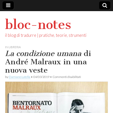
bloc-notes
il blog di tradurre | pratiche, teorie, strumenti
IN LIBRERIA
La condizione umana
di
André Malraux in una
nuova veste
su
by
Damiano Latella
•
04/03/2019
•
Commenti disabilitati
L
a
c
o
n
d
i
z
i