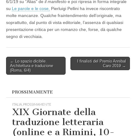
6/1/19 su “Alias” de
il manifesto
e poi ripresa in forma integrale
su
Le parole e le cose,
Pierluigi Pellini ha invece riscontrato
molte mancanze. Qualche fraintendimento dell’originale, ma
soprattutto, dal punto di vista editoriale, l’assenza di qualsiasi
presentazione critica per un romanzo che, forse, dà qualche
segno di vecchiaia.
Post
← Lo spazio dicibile.
I finalisti del Premio Annibal
Architettura e traduzione
Caro 2019 →
navigation
(Roma, 6/4)
PROSSIMAMENTE
ITALIA
,
PROSSIMAMENTE
XIX Giornate della
traduzione letteraria
(online e a Rimini, 10-