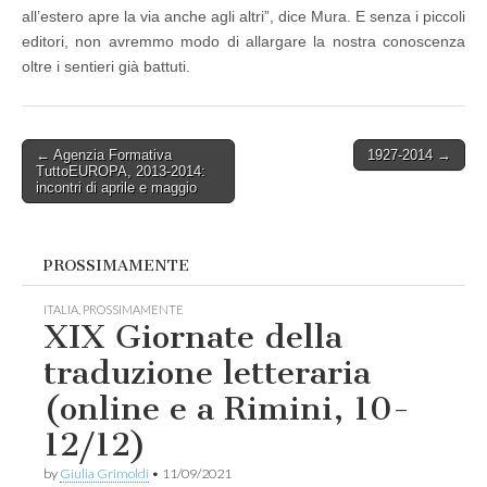
all’estero apre la via anche agli altri”, dice Mura. E senza i piccoli
slovacco
editori, non avremmo modo di allargare la nostra conoscenza
oltre i sentieri già battuti.
Post
← Agenzia Formativa
1927-2014 →
TuttoEUROPA, 2013-2014:
navigation
incontri di aprile e maggio
PROSSIMAMENTE
ITALIA
,
PROSSIMAMENTE
XIX Giornate della
traduzione letteraria
(online e a Rimini, 10-
12/12)
by
Giulia Grimoldi
•
11/09/2021