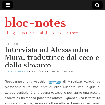
bloc-notes
il blog di tradurre | pratiche, teorie, strumenti
AL LETTORE
Intervista ad Alessandra
Mura, traduttrice dal ceco e
dallo slovacco
su
by
Damiano Latella
•
04/16/2014
•
Commenti disabilitati
Intervista
ad
Recuperiamo una vecchia
intervista
di Miroslava Vallová ad
Alessandra
Mura,
Alessandra Mura, traduttrice di Milan Kundera. Per i digiuni di
traduttrice
Europa centrale, è una buona occasione per aprire una piccola
dal
ceco
finestra su un mondo poco frequentato. “Quando una letteratura
e
è poco conosciuta, se uno scrittore ottiene il meritato successo
dallo