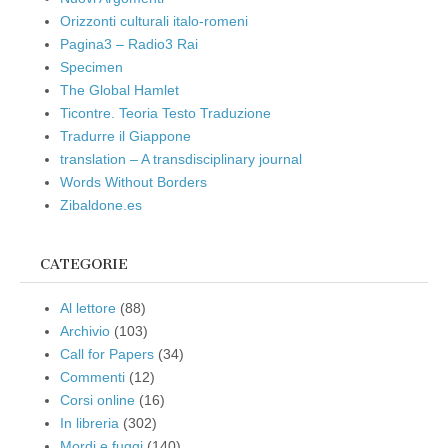
Orizzonti culturali italo-romeni
Pagina3 – Radio3 Rai
Specimen
The Global Hamlet
Ticontre. Teoria Testo Traduzione
Tradurre il Giappone
translation – A transdisciplinary journal
Words Without Borders
Zibaldone.es
CATEGORIE
Al lettore
(88)
Archivio
(103)
Call for Papers
(34)
Commenti
(12)
Corsi online
(16)
In libreria
(302)
Mordi e fuggi
(140)