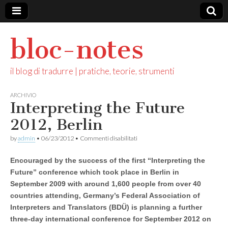
bloc-notes
il blog di tradurre | pratiche, teorie, strumenti
ARCHIVIO
Interpreting the Future
2012, Berlin
su
by
admin
•
06/23/2012
•
Commenti disabilitati
Interpreting
the
Encouraged by the success of the first “Interpreting the
Future
2012,
Future” conference which took place in Berlin in
Berlin
September 2009 with around 1,600 people from over 40
countries attending, Germany’s Federal Association of
Interpreters and Translators (BDÜ) is planning a further
three-day international conference for September 2012 on