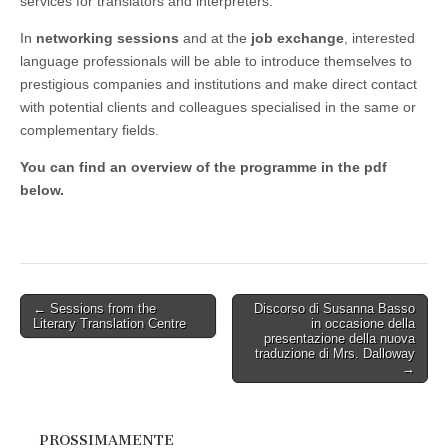
services for translators and interpreters.
In
networking sessions
and at the
job exchange
, interested
language professionals will be able to introduce themselves to
prestigious companies and institutions and make direct contact
with potential clients and colleagues specialised in the same or
complementary fields.
You can find an overview of the programme in the pdf
below.
Post
← Sessions from the
Discorso di Susanna Basso
Literary Translation Centre
in occasione della
navigation
presentazione della nuova
traduzione di Mrs. Dalloway
→
PROSSIMAMENTE