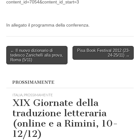
content_id=7054&content_id_start=3
In allegato il programma della conferenza.
Post
← Il nuovo dizionario di
Pisa Book Festival 2012 (23-
tedesco Zanichelli alla prova,
24-25/11) →
navigation
Roma (5/11)
PROSSIMAMENTE
ITALIA
,
PROSSIMAMENTE
XIX Giornate della
traduzione letteraria
(online e a Rimini, 10-
12/12)