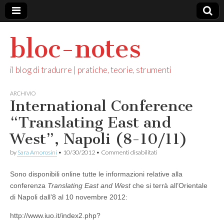
bloc-notes
il blog di tradurre | pratiche, teorie, strumenti
ARCHIVIO
International Conference
“Translating East and
West”, Napoli (8-10/11)
su
by
Sara Amorosini
•
10/30/2012
•
Commenti disabilitati
International
Conference
Sono disponibili online tutte le informazioni relative alla
“Translating
East
conferenza
Translating East and West
che si terrà all’Orientale
and
di Napoli dall’8 al 10 novembre 2012:
West”,
Napoli
http://www.iuo.it/index2.php?
(8-
10/11)