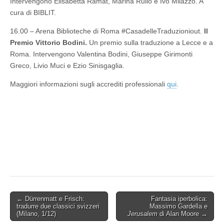
Intervengono Elisabetta Ramat, Marina Rullo e Ivo Milazzo. A
cura di BIBLIT.
16.00 – Arena Biblioteche di Roma #CasadelleTraduzioniout.
Il
Premio Vittorio Bodini.
Un premio sulla traduzione a Lecce e a
Roma. Intervengono Valentina Bodini, Giuseppe Girimonti
Greco, Livio Muci e Ezio Sinisgaglia.
Maggiori informazioni sugli accrediti professionali
qui
.
Post
← Dürrenmatt e Frisch:
Fantasia iperbolica:
tradurre due classici svizzeri
Massimo Gardella e
navigation
(Milano, 1/12)
Jerusalem
di Alan Moore →