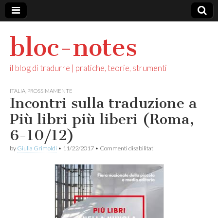
bloc-notes
il blog di tradurre | pratiche, teorie, strumenti
ITALIA
,
PROSSIMAMENTE
Incontri sulla traduzione a
Più libri più liberi (Roma,
6-10/12)
su
by
Giulia Grimoldi
•
11/22/2017
•
Commenti disabilitati
Incontri
sulla
traduzione
a
Più
libri
più
liberi
(Roma,