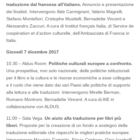
traduzione dal francese all’italiano.
Annuncio e presentazione
dei finalisti. Intervengono Ilide Carmignani, Valerio Magrelli,
Stefano Montefiori, Cristophe Musitelli, Bernadette Vincent e
Alessandro Zaccuri. A cura di Institut français Italia, di Service de
coopération et d’action culturelle, dell’Ambasciata di Francia in
Italia.
Giovedì 7 dicembre 2017
10.30 – Aldus Room.
Politiche culturali europee a confronto.
Una prospettiva, non solo nazionale, delle politiche istituzionali
per il libro e la cultura e le risorse economiche a esse collegate
e il ruolo che viene dato dai vari Paesi alle politiche di supporto
alla lettura e alle traduzioni. Intervengono Mirelle Berman,
Romano Montroni, Bernadette Vincent. A cura di AIE in
collaborazione con ALDUS.
11.00 – Sala Vega.
Un aiuto alla traduzione per libri più
liberi.
Proposte per la creazione di un fondo a sostegno della
traduzione editoriale che rispecchi le migliori pratiche europee.
Intervengono Maurizio Caminito, Flavia Cristiano, Gino Iacobelli,