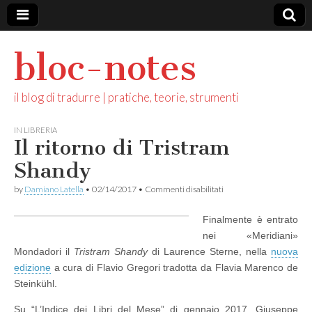
bloc-notes
il blog di tradurre | pratiche, teorie, strumenti
IN LIBRERIA
Il ritorno di Tristram
Shandy
su
by
Damiano Latella
•
02/14/2017
•
Commenti disabilitati
Il
ritorno
Finalmente è entrato
di
Tristram
nei «Meridiani»
Shandy
Mondadori il
Tristram Shandy
di Laurence Sterne, nella
nuova
edizione
a cura di Flavio Gregori tradotta da Flavia Marenco de
Steinkühl.
Su “L’Indice dei Libri del Mese” di gennaio 2017, Giuseppe