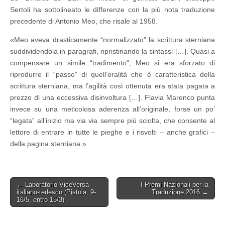
Sertoli ha sottolineato le differenze con la più nota traduzione
precedente di Antonio Meo, che risale al 1958.
«Meo aveva drasticamente “normalizzato” la scrittura sterniana
suddividendola in paragrafi, ripristinando la sintassi […]. Quasi a
compensare un simile “tradimento”, Meo si era sforzato di
riprodurre il “passo” di quell’oralità che è caratteristica della
scrittura sterniana, ma l’agilità così ottenuta era stata pagata a
prezzo di una eccessiva disinvoltura […]. Flavia Marenco punta
invece su una meticolosa aderenza all’originale, forse un po’
“legata” all’inizio ma via via sempre più sciolta, che consente al
lettore di entrare in tutte le pieghe e i risvolti – anche grafici –
della pagina sterniana.»
Post
← Laboratorio ViceVersa
I Premi Nazionali per la
italiano-tedesco (Pistoia, 9-
Traduzione 2016 →
navigation
16/5, entro 15/3)