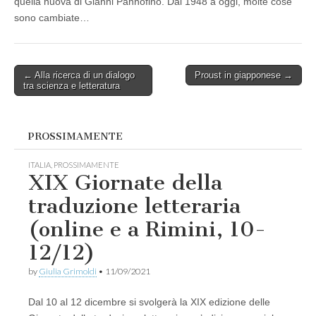
quella nuova di Gianni Pannofino. Dal 1948 a oggi, molte cose
sono cambiate…
Post
← Alla ricerca di un dialogo
Proust in giapponese →
tra scienza e letteratura
navigation
PROSSIMAMENTE
ITALIA
,
PROSSIMAMENTE
XIX Giornate della
traduzione letteraria
(online e a Rimini, 10-
12/12)
by
Giulia Grimoldi
•
11/09/2021
Dal 10 al 12 dicembre si svolgerà la XIX edizione delle