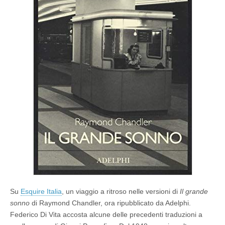
n
o
e
le
sue
versioni
Su
Esquire Italia
, un viaggio a ritroso nelle versioni di
Il grande
sonno
di Raymond Chandler, ora ripubblicato da Adelphi.
Federico Di Vita accosta alcune delle precedenti traduzioni a