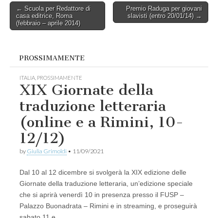
Post
← Scuola per Redattore di
Premio Raduga per giovani
casa editrice, Roma
slavisti (entro 20/01/14) →
navigation
(febbraio – aprile 2014)
PROSSIMAMENTE
ITALIA
,
PROSSIMAMENTE
XIX Giornate della
traduzione letteraria
(online e a Rimini, 10-
12/12)
by
Giulia Grimoldi
•
11/09/2021
Dal 10 al 12 dicembre si svolgerà la XIX edizione delle
Giornate della traduzione letteraria, un’edizione speciale
che si aprirà venerdì 10 in presenza presso il FUSP –
Palazzo Buonadrata – Rimini e in streaming, e proseguirà
sabato 11 e…