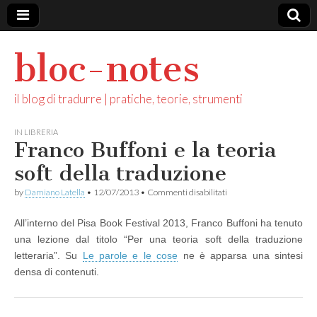
bloc-notes
il blog di tradurre | pratiche, teorie, strumenti
IN LIBRERIA
Franco Buffoni e la teoria
soft della traduzione
su
by
Damiano Latella
•
12/07/2013
•
Commenti disabilitati
Franco
Buffoni
All’interno del Pisa Book Festival 2013, Franco Buffoni ha tenuto
e
la
una lezione dal titolo “Per una teoria soft della traduzione
teoria
letteraria”. Su
Le parole e le cose
ne è apparsa una sintesi
soft
della
densa di contenuti.
traduzione