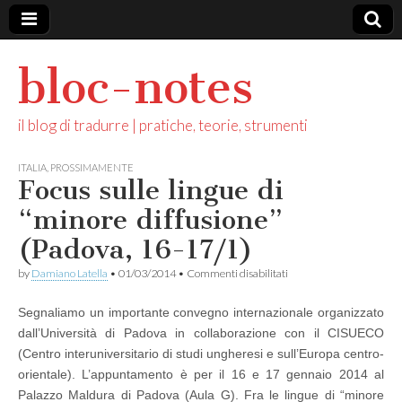
bloc-notes
il blog di tradurre | pratiche, teorie, strumenti
ITALIA
,
PROSSIMAMENTE
Focus sulle lingue di
“minore diffusione”
(Padova, 16-17/1)
su
by
Damiano Latella
•
01/03/2014
•
Commenti disabilitati
Focus
sulle
Segnaliamo un importante convegno internazionale organizzato
lingue
di
dall’Università di Padova in collaborazione con il CISUECO
“minore
(Centro interuniversitario di studi ungheresi e sull’Europa centro-
diffusione”
(Padova,
orientale). L’appuntamento è per il 16 e 17 gennaio 2014 al
16-
Palazzo Maldura di Padova (Aula G). Fra le lingue di “minore
17/1)