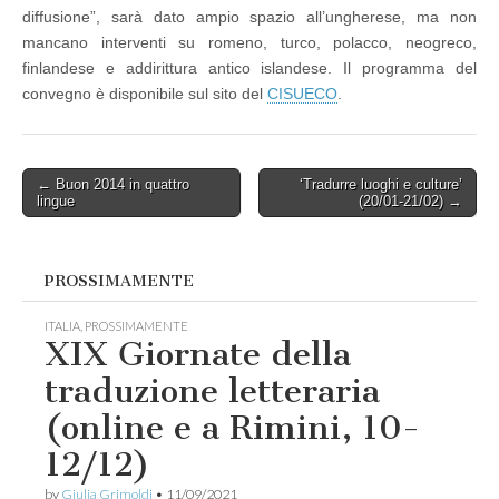
diffusione”, sarà dato ampio spazio all’ungherese, ma non
mancano interventi su romeno, turco, polacco, neogreco,
finlandese e addirittura antico islandese. Il programma del
convegno è disponibile sul sito del
CISUECO
.
Post
← Buon 2014 in quattro
‘Tradurre luoghi e culture’
lingue
(20/01-21/02) →
navigation
PROSSIMAMENTE
ITALIA
,
PROSSIMAMENTE
XIX Giornate della
traduzione letteraria
(online e a Rimini, 10-
12/12)
by
Giulia Grimoldi
•
11/09/2021