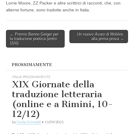
Lorrie Moore, ZZ Packer e altre scrittrici di racconti, che, con
alterne fortune, sono tradotte anche in Italia.
Post
← Premio Benno Geiger per
Un nuovo
Avaro
di Molière,
la traduzione poetica (entro
alla prima prova →
navigation
15/6)
PROSSIMAMENTE
ITALIA
,
PROSSIMAMENTE
XIX Giornate della
traduzione letteraria
(online e a Rimini, 10-
12/12)
by
Giulia Grimoldi
•
11/09/2021