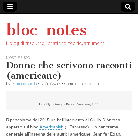
bloc-notes
il blog di tradurre | pratiche, teorie, strumenti
MORDI E FUGGI
Donne che scrivono racconti
(americane)
su
by
Damiano Latella
•
01/15/2016
•
Commenti disabilitati
Donne
che
scrivono
racconti
Brooklyn Gang di Bruce Davidson, 1959
(americane)
Ripeschiamo dal 2015 un bell’intervento di Giulio D’Antona
apparso sul blog
Americanish
(L’Espresso). Un panorama
generale all’insegna delle autrici americane. Jennifer Egan,