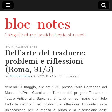
bloc-notes
il blog di tradurre | pratiche, teorie, strumenti
ITALIA
,
PROSSIMAMENTE
Dell’arte del tradurre:
problemi e riflessioni
(Roma, 31/5)
su
by
Damiano Latella
•
05/27/2013
•
Commenti disabilitati
Dell’arte
del
Venerdì 31 maggio, alle ore 9.30, presso l’aula Partenone del
tradurre:
problemi
Museo dell’Arte Classica, nell’ambito del progetto Theatron -
e
Teatro Antico alla Sapienza si terrà un seminario dal titolo
riflessioni
(Roma,
Dell’arte del tradurre: problemi e riflessioni. L’incontro sarà
31/5)
un’occasione per la messa a punto e la discussione delle