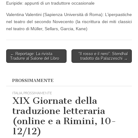
Euripide: appunti di un traduttore occasionale
Valentina Valentini (Sapienza Università di Roma): L’iperpastiche
nel teatro del secondo Novecento (la riscrittura dei miti classici
nel teatro di Müller, Sellars, Garcia, Kane)
Post
← Reportage: La rivista
“Il rosso e il nero”: Stendhal
Tradurre al Salone del Libro
tradotto da Palazzeschi →
navigation
PROSSIMAMENTE
ITALIA
,
PROSSIMAMENTE
XIX Giornate della
traduzione letteraria
(online e a Rimini, 10-
12/12)