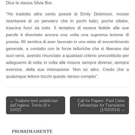
Dice la stessa Silvia Bre:
“Ho tradotto altre cento poesie di Emily Dickinson, mosse
istantanee di un pensiero che in pochi balzi, poche sillabe,
trascina fuori da tutto. Il tentativo di essere fedele alle sue
parole è diventato ancora una volta una suprema lezione di
poesia. Mi sembra di aver lavorato in uno stato di sovvertimento
generale, a contatto con le forze telluriche che si liberano dai
suoi versi, avendo rinunciato a qualsiasi criterio precostituito per
adeguarmi di volta in volta alle misure sempre diverse, sempre
eversive, della sua intonazione. Non so altro. Credo che a
qualunque lettore tocchi questo stesso compito”.
Post
← Tradurre testi pubblicitari
Call for Papers: Paul Celan
dall’inglese, Torino (8 e
Fellowships for Translators
navigation
15/02)
(1/03/2014) →
PROSSIMAMENTE