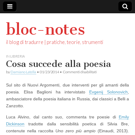
bloc-notes
il blog di tradurre | pratiche, teorie, strumenti
IN LIBRERIA
Cosa succede alla poesia
su
by
Damiano Latella
•
01/23/2014
•
Commenti disabilitati
Cosa
succede
Sul sito di Nuovi Argomenti, due interventi per gli amanti della
alla
poesia
poesia. Elisa Baglioni ha intervistato
Evgenij Solonovich
,
ambasciatore della poesia italiana in Russia, dai classici a Belli a
Zanzotto.
Luca Alvino, dal canto suo, commenta tre poesie di
Emily
Dickinson
tradotte dalla sensibilità poetica di Silvia Bre,
contenute nella raccolta
Uno zero più ampio
(Einaudi, 2013).