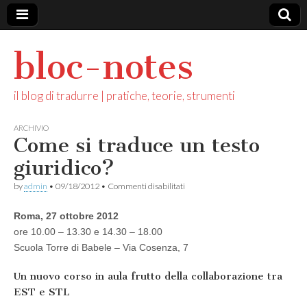
bloc-notes
il blog di tradurre | pratiche, teorie, strumenti
ARCHIVIO
Come si traduce un testo
giuridico?
su
by
admin
•
09/18/2012
•
Commenti disabilitati
Come
si
Roma, 27 ottobre 2012
traduce
un
ore 10.00 – 13.30 e 14.30 – 18.00
testo
Scuola Torre di Babele – Via Cosenza, 7
giuridico?
Un nuovo corso in aula frutto della collaborazione tra
EST e STL