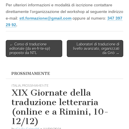
Per ulteriori informazioni e modalità di iscrizione contattare
direttamente l’organizzazione del workshop al seguente indirizzo
e-mail:
stl.formazione@gmail.com
oppure al numero:
347 397
29 92
.
Post
← Corso di traduzione
Laboratori di traduzione di
editoriale (da en-fr-te-sp)
livello avanzato, organizzati
navigation
proposto da NTL
da Griò →
PROSSIMAMENTE
ITALIA
,
PROSSIMAMENTE
XIX Giornate della
traduzione letteraria
(online e a Rimini, 10-
12/12)
by
Giulia Grimoldi
•
11/09/2021