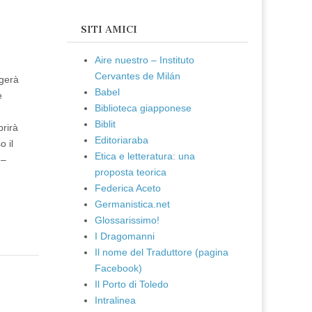
SITI AMICI
Aire nuestro – Instituto
Cervantes de Milán
lgerà
Babel
e
Biblioteca giapponese
Biblit
prirà
Editoriaraba
 il
Etica e letteratura: una
 –
proposta teorica
Federica Aceto
Germanistica.net
Glossarissimo!
I Dragomanni
Il nome del Traduttore (pagina
Facebook)
Il Porto di Toledo
Intralinea