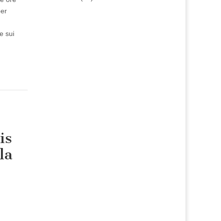
per
e sui
is
la