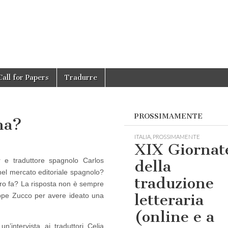
Call for Papers
Tradurre
PROSSIMAMENTE
na?
ITALIA
,
PROSSIMAMENTE
XIX Giornat
or e traduttore spagnolo Carlos
della
nel mercato editoriale spagnolo?
traduzione
stro fa? La risposta non è sempre
letteraria
ppe Zucco per avere ideato una
(online e a
intervista ai traduttori Celia