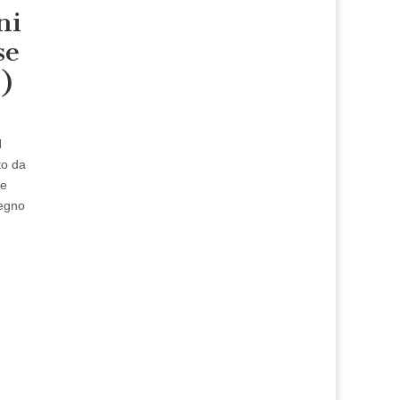
ni
se
1)
N
to da
re
Regno