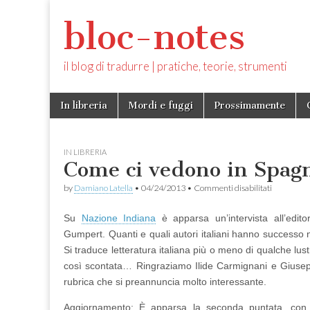
bloc-notes
il blog di tradurre | pratiche, teorie, strumenti
Skip
Main
In libreria
Mordi e fuggi
Prossimamente
to
menu
content
IN LIBRERIA
Come ci vedono in Spag
su
by
Damiano Latella
•
04/24/2013
•
Commenti disabilitati
Come
ci
Su
Nazione Indiana
è apparsa un’intervista all’edit
vedono
in
Gumpert. Quanti e quali autori italiani hanno successo 
Spagna?
Si traduce letteratura italiana più o meno di qualche lu
così scontata… Ringraziamo Ilide Carmignani e Giuse
rubrica che si preannuncia molto interessante.
Aggiornamento: È apparsa la seconda puntata, con un’