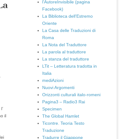
l'AutoreInvisibile (pagina
La
Facebook)
La Biblioteca dell'Estremo
Oriente
La Casa delle Traduzioni di
Roma
La Nota del Traduttore
La parola al traduttore
La stanza del traduttore
LTit – Letteratura tradotta in
Italia
-
mediAzioni
Nuovi Argomenti
Orizzonti culturali italo-romeni
Pagina3 – Radio3 Rai
l’
Specimen
o il
The Global Hamlet
Ticontre. Teoria Testo
Traduzione
dei
Tradurre il Giappone