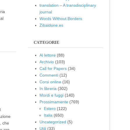
translation – A transdisciplinary
ria
journal
al
Words Without Borders
Zibaldone.es
CATEGORIE
Al lettore
(88)
Archivio
(103)
e
Call for Papers
(34)
Commenti
(12)
Corsi online
(16)
In libreria
(302)
Mordi e fuggi
(140)
Prossimamente
(769)
Estero
(122)
l
Italia
(650)
azione
Uncategorized
(5)
i, che
Utili
(33)
le ore