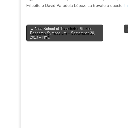
Filipetto e David Paradela López. La trovate a questo
li
Post
← Nida School of Translation Studies
Research Symposium – September 20,
navigation
2013 – NYC