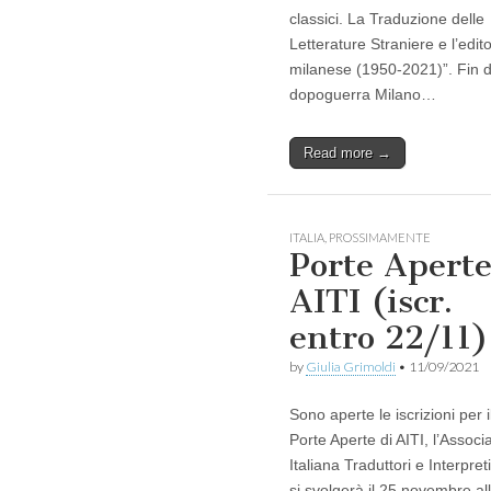
classici. La Traduzione delle
Letterature Straniere e l’edito
milanese (1950-2021)”. Fin d
dopoguerra Milano…
Read more →
ITALIA
,
PROSSIMAMENTE
Porte Apert
AITI (iscr.
entro 22/11)
by
Giulia Grimoldi
•
11/09/2021
Sono aperte le iscrizioni per i
Porte Aperte di AITI, l’Associ
Italiana Traduttori e Interpret
si svolgerà il 25 novembre al