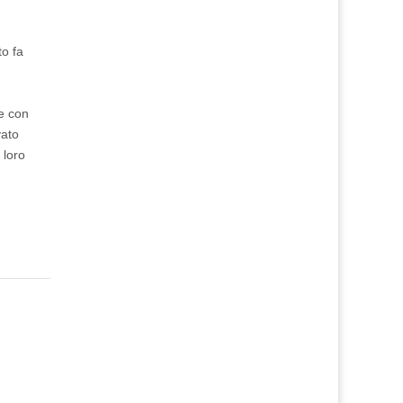
to fa
me con
vato
 loro